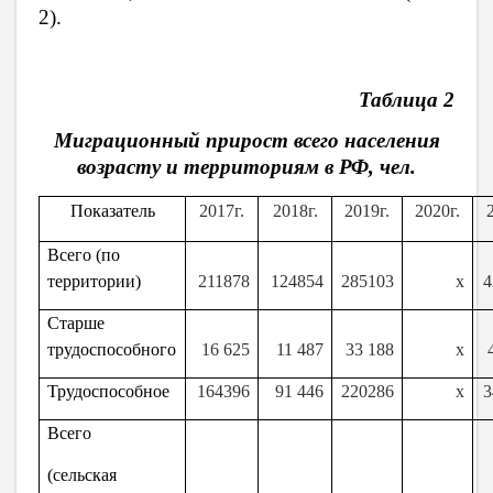
2).
Таблица 2
Миграционный прирост всего населения
возрасту и территориям в РФ, чел.
Показатель
2017г.
2018г.
2019г.
2020г.
Всего (по
территории)
211878
124854
285103
х
4
Старше
трудоспособного
16 625
11 487
33 188
х
Трудоспособное
164396
91 446
220286
х
3
Всего
(сельская