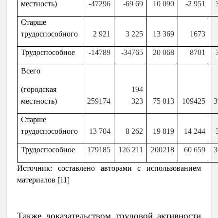
местность)
-47296
-69 69
10 090
-2 951
Старше
трудоспособного
2 921
3 225
13 369
1673
Трудоспособное
-14789
-34765
20 068
8701
Всего
(городская
194
местность)
259174
323
75 013
109425
3
Старше
трудоспособного
13 704
8 262
19 819
14 244
Трудоспособное
179185
126 211
200218
60 659
3
Источник: составлено авторами с использованием
материалов [11]
Также доказательством трудовой активности