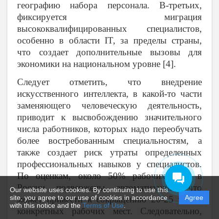
географию набора персонала. В-третьих,
фиксируется миграция
высококвалифицированных специалистов,
особенно в области IT, за пределы страны,
что создает дополнительные вызовы для
экономики на национальном уровне [4].
Следует отметить, что внедрение
искусственного интеллекта, в какой-то части
заменяющего человеческую деятельность,
приводит к высвобождению значительного
числа работников, которых надо переобучать
более востребованным специальностям, а
также создает риск утраты определенных
профессиональных навыков у специалистов.
По оценкам, около 50% рабочих мест в
России подвержены автоматизации, что
Our website uses cookies. By continuing to use this
site, you agree to our use of cookies in accordance
Agree
может привести к сокращению 20-25 тысяч
with this notice and the
Terms of Use
.
конкретных рабочих мест. Следовательно,