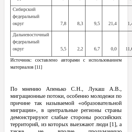
Сибирский
федеральный
округ
7,8
8,3
9,5
21,4
1,
Дальневосточный
федеральный
округ
5,5
2,2
6,7
0,0
11,
Источник: составлено авторами с использованием
материалов [11]
По мнению Апенько С.Н., Лукаш А.В.,
миграционные потоки, особенно молодежи по
причине так называемой «образовательной
миграции», в центральные регионы страны
демонстрируют слабые стороны российских
территорий, из которых выезжают люди [1], а
также не вполне продуманную