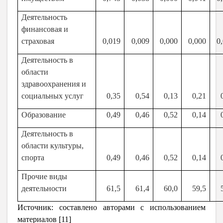
Деятельность
финансовая и
страховая
0,019
0,009
0,000
0,000
0
Деятельность в
области
здравоохранения и
социальных услуг
0,35
0,54
0,13
0,21
Образование
0,49
0,46
0,52
0,14
Деятельность в
области культуры,
спорта
0,49
0,46
0,52
0,14
Прочие виды
деятельности
61,5
61,4
60,0
59,5
Источник: составлено авторами с использованием
материалов [11]