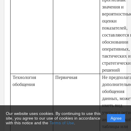
значения и
вероятностны
оценки
показателей,
составляются
обосновании
оперативных,
тактических и
стратегически
решений
Технология
Первичная
Не предполаг
обобщения
дополнительн
обобщения
данных, може
иметь вид
учетного реги
Our website uses cookies. By continuing to use this
site, you agree to our use of cookies in accordance
Agree
аналитическо
with this notice and the
Terms of Use
.
таблицы или