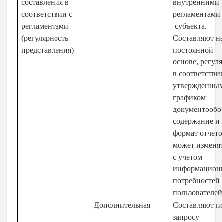
составления в
внутренними
соответствии с
регламентами
регламентами
субъекта.
(регулярность
Составляют н
представления)
постоянной
основе, регул
в соответстви
утвержденны
графиком
документообо
содержание и
формат отчет
может изменя
с учетом
информацион
потребностей
пользователе
Дополнительная
Составляют п
запросу