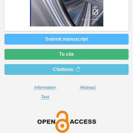
Submit manuscript
To cite
Citations:
Information
Abstract
Text