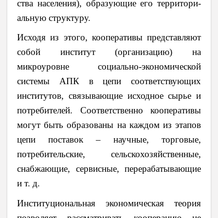
ст­ва на­се­ления), об­ра­зую­щие его тер­ри­то­ри­
аль­ную струк­ту­ру.
Исходя из этого, кооперативы представляют
собой институт (организацию) на
микроуровне
социально-экономической
системы АПК в цепи соответствующих
институтов, связывающие исходное сырье и
потребителей.
Соответственно кооперативы
могут быть образованы на каждом из этапов
цепи поставок – научные, торговые,
потребительские, сельскохозяйственные,
снабжающие, сервисные, перерабатывающие
и т. д.
Институциональная экономическая теория
позволяет рассматривать кооперацию не