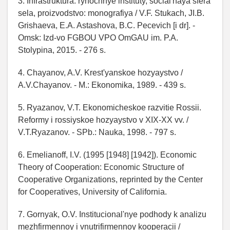
3. Infrastruktura: rynochnye instituty, social'naya sfera
sela, proizvodstvo: monografiya / V.F. Stukach, JI.B.
Grishaeva, E.A. Astashova, B.C. Pecevich [i dr]. -
Omsk: Izd-vo FGBOU VPO OmGAU im. P.A.
Stolypina, 2015. - 276 s.
4. Chayanov, A.V. Krest'yanskoe hozyaystvo /
A.V.Chayanov. - M.: Ekonomika, 1989. - 439 s.
5. Ryazanov, V.T. Ekonomicheskoe razvitie Rossii.
Reformy i rossiyskoe hozyaystvo v XIX-XX vv. /
V.T.Ryazanov. - SPb.: Nauka, 1998. - 797 s.
6. Emelianoff, I.V. (1995 [1948] [1942]). Economic
Theory of Cooperation: Economic Structure of
Cooperative Organizations, reprinted by the Center
for Cooperatives, University of California.
7. Gornyak, O.V. Institucional'nye podhody k analizu
mezhfirmennoy i vnutrifirmennoy kooperacii /