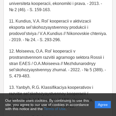
universiteta kooperacii, ekonomiki i prava. - 2013. -
№ 2 (46). - S. 159-163.
11. Kundius, V.A. Rol' kooperacii v aktivizacii
eksporta sel'skohozyaystvennoy produkcii i
prodovol'stviya / V.A.Kundius // Nikonovskie chteniya.
- 2019. - № 24. - S. 293-296.
12. Moiseeva, O.A. Rol' kooperacii v
prostranstvennom razvitii agrarnogo sektora Rossii i
stran EAES / O.A.Moiseeva // Mezhdunarodnyy
sel'skohozyaystvennyy zhurnal. - 2022. - № 5 (389). -
S. 479-483.
13. Yanbyh, R.G. Klassifikaciya kooperativov i
razvitie sel'skohozyaystvennoy kooperacii /
R.G.Yanbyh, V.A.Saraykin // APK: ekonomika,
Our website uses cookies. By continuing to use this
site, you agree to our use of cookies in accordance
Agree
upravlenie. - 2018. - № 7. - S. 13-22.
with this notice and the
Terms of Use
.