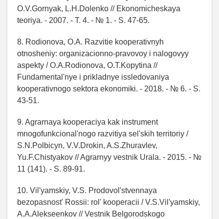
O.V.Gornyak, L.H.Dolenko // Ekonomicheskaya
teoriya. - 2007. - T. 4. - № 1. - S. 47-65.
8. Rodionova, O.A. Razvitie kooperativnyh
otnosheniy: organizacionno-pravovoy i nalogovyy
aspekty / O.A.Rodionova, O.T.Kopytina //
Fundamental'nye i prikladnye issledovaniya
kooperativnogo sektora ekonomiki. - 2018. - № 6. - S.
43-51.
9. Agrarnaya kooperaciya kak instrument
mnogofunkcional'nogo razvitiya sel'skih territoriy /
S.N.Polbicyn, V.V.Drokin, A.S.Zhuravlev,
Yu.F.Chistyakov // Agrarnyy vestnik Urala. - 2015. - №
11 (141). - S. 89-91.
10. Vil'yamskiy, V.S. Prodovol'stvennaya
bezopasnost' Rossii: rol' kooperacii / V.S.Vil'yamskiy,
A.A.Alekseenkov // Vestnik Belgorodskogo