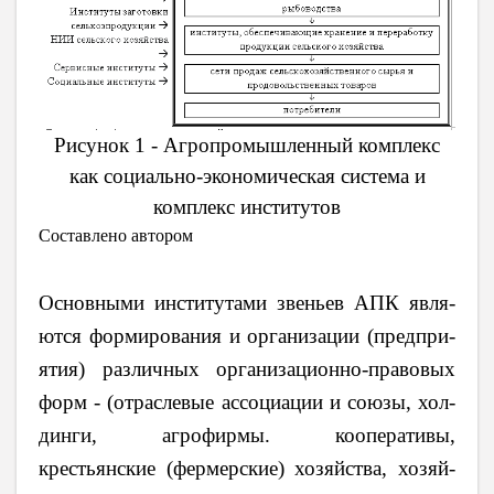
Рисунок 1 - Агропромышленный комплекс
как социально-экономическая система и
комплекс институтов
Составлено автором
Основными институтами звень­ев АПК яв­ля­
ют­ся фор­ми­ро­ва­ния и организации (пред­при­
ятия) различных организационно-правовых
форм - (отраслевые ассоциации и союзы, хол­
дин­ги, агрофирмы. ко­опе­ра­ти­вы,
крестьянские (фермерские) хозяйства, хо­зяй­