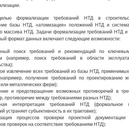
ализации.
целью формализации требований НТД в строительс
ание базы НТД, «атомизация» положений НТД и система
о массива НТД. Задачи формализации требований НТД и 
ый формат данных включают следующие возможности:
вный поиск требований и рекомендаций по ключевы
ам (например, поиск требований в области эксплуат
ства);
ое извлечение всех требований из базы НТД, применимых
(например, получение требований по проектированию ж
 или металлических ферм);
ение и предотвращение возможных противоречий в тр
р, противоречие между требованиями разных НТД);
чная интерпретация требований НТД (формальное п
й устраняет субъективность в их трактовке);
изация процессов проверки проектной документации
ов проверок на соответствие требованиям НТД);