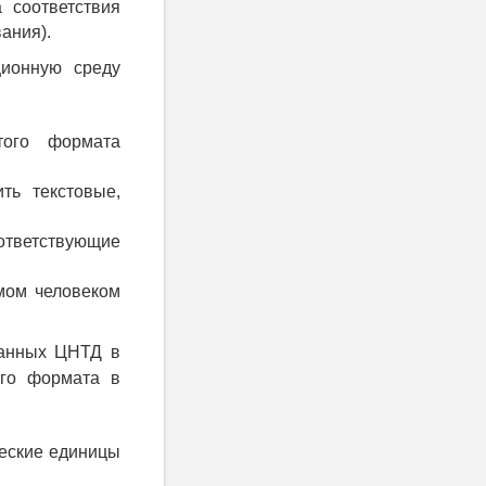
 соответствия
ания).
ионную среду
того формата
ть текстовые,
ветствующие
мом человеком
данных ЦНТД в
ого формата в
еские единицы