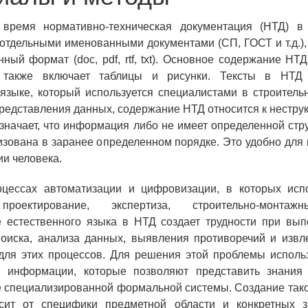
время нормативно-техническая документация (НТД) в 
отдельными именованными документами (СП, ГОСТ и т.д.),
нный формат (doc, pdf, rtf, txt). Основное содержание НТ
о также включает таблицы и рисунки. Тексты в НТД
языке, который используется специалистами в строитель
представления данных, содержание НТД относится к нестр
значает, что информация либо не имеет определенной стр
изована в заранее определенном порядке. Это удобно для
ии человека.
оцессах автоматизации и цифровизации, в которых исп
проектирование, экспертиза, строительно-монтаж
е естественного языка в НТД создает трудности при вып
поиска, анализа данных, выявления противоречий и извл
для этих процессов. Для решения этой проблемы исполь
 информации, которые позволяют представить знания
е специализированной формальной системы. Создание та
сит от специфики предметной области и конкретных з