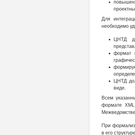
повышени
проектны
Для интегра
необходимо уд
ЦНТД до
представ
формат 
графичес
формир
определе
ЦНТД дол
виде.
Всем указанн
формате XML 
Межведомствен
При формализ
в его структуре