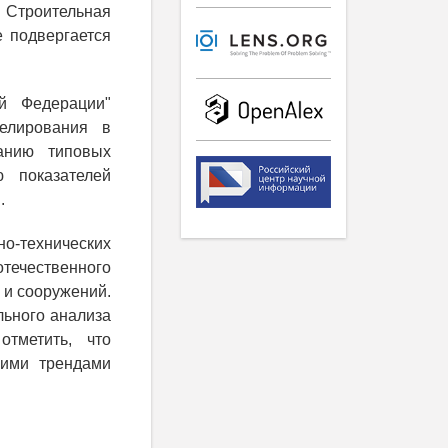
. Строительная
е подвергается
й Федерации"
елирования в
анию типовых
 показателей
.
о-технических
течественного
 и сооружений.
льного анализа
тметить, что
щими трендами