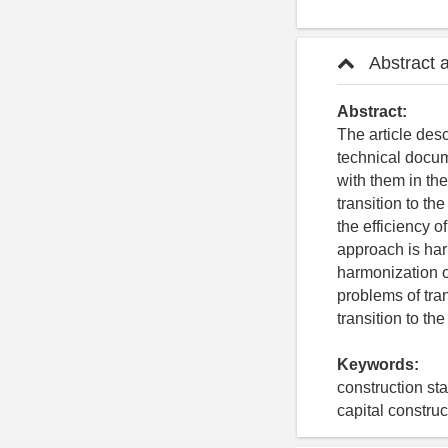
Abstract 
Abstract:
The article desc
technical docu
with them in the
transition to t
the efficiency 
approach is har
harmonization o
problems of tra
transition to th
Keywords:
construction st
capital constru