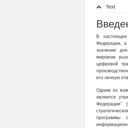
Text
Введе
В настоящее
Федерации, а 
значение для
мировом рынк
цифровой тра
производствен
его личную отв
Одним из важ
является утв
Федерации" 
стратегическо
программы о
информацион