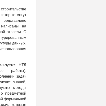
строительстве
 которые могут
Д представлено
 написаны на
ной отрасли. С
уктурированным
уктуры данных,
 использования
ользуется НТД
ные работы),
олнении задач
ечения знаний,
зуются методы
 о предметной
кой формальной
адач, которые