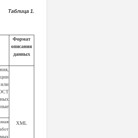
Таблица 1.
Формат
описания
данных
ния,
ции
 или
ГОСТ
ных
ные
нная
XML
абот
емых