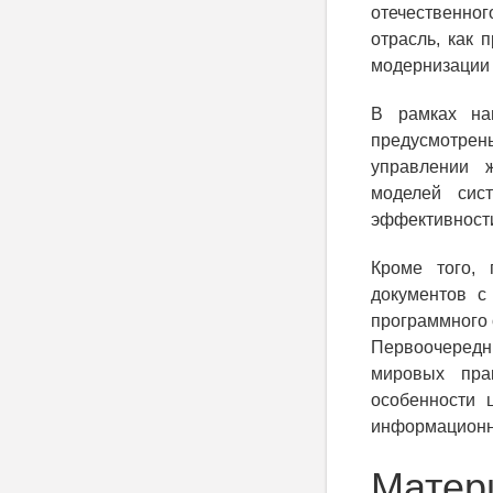
отечественног
отрасль, как 
модернизации 
В рамках на
предусмотре
управлении 
моделей сис
эффективност
Кроме того, 
документов с
программного 
Первоочередны
мировых пра
особенности 
информационн
Матер