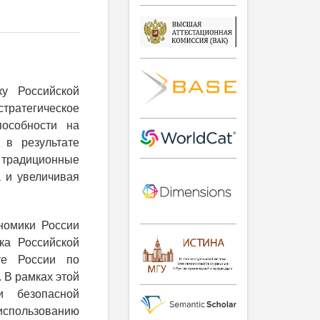
у Российской
стратегическое
пособности на
 в результате
 традиционные
а и увеличивая
номики России
ка Российской
те России по
 В рамках этой
и безопасной
спользованию