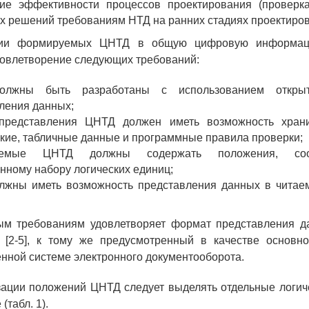
е эффективности процессов проектирования (проверка
х решений требованиям НТД на ранних стадиях проектиров
ции формируемых ЦНТД в общую цифровую информац
овлетворение следующих требований:
лжны быть разработаны с использованием откры
ления данных;
представления ЦНТД должен иметь возможность храни
кие, табличные данные и программные правила проверки;
уемые ЦНТД должны содержать положения, соот
нному набору логических единиц;
жны иметь возможность представления данных в читае
ым требованиям удовлетворяет формат представления 
[2-5], к тому же предусмотренный в качестве основн
ной системе электронного документооборота.
ации положений ЦНТД следует выделять отдельные логич
 (табл. 1).