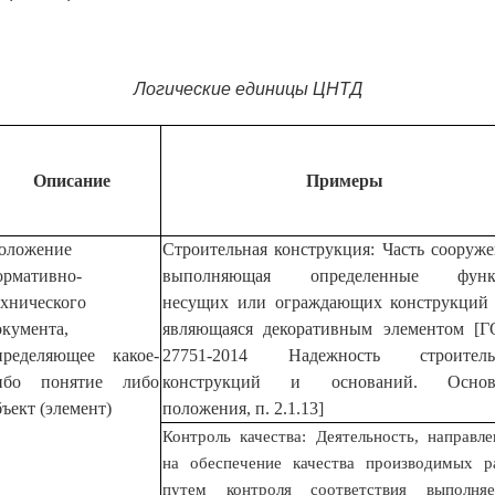
Логические единицы ЦНТД
Описание
Примеры
оложение
Строительная конструкция: Часть сооруже
ормативно-
выполняющая определенные функ
ехнического
несущих или ограждающих конструкций
окумента,
являющаяся декоративным элементом [
пределяющее какое-
27751-2014 Надежность строитель
ибо понятие либо
конструкций и оснований. Основ
бъект (элемент)
положения, п. 2.1.13]
Контроль качества: Деятельность, направле
на обеспечение качества производимых р
путем контроля соответствия выполня