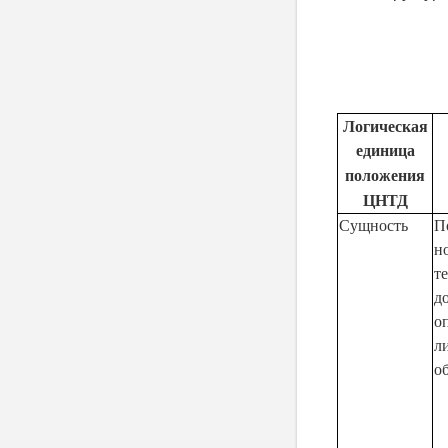
Логическая
единица
положения
ЦНТД
Сущность
П
н
т
д
о
л
о