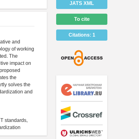
JATS XML
To cite
Citations:
1
mative and
logy of working
nted. The
itive impact on
 proposed
ates the
tly solves the
ndardization and
RT standards,
ardization