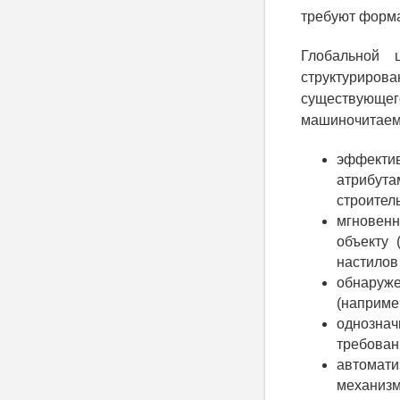
требуют форм
Глобальной 
структуриров
существующег
машиночитаем
эффекти
атрибут
строитель
мгновенн
объекту 
настилов
обнаруж
(наприме
однозна
требовани
автомат
механизм