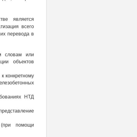
тве является
тизация всего
их перевода в
м словам или
ации объектов
 к конкретному
елезобетонных
ебованиях НТД
редставление
 (при помощи