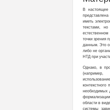
В настоящее 
представлена 
иметь электро
текстами, н
естественном 
точки зрения 
данным. Это о
либо не орган
НТД при участ
Однако, в пр
(например, 
использовани
контекстного 
необходимых 
формализации
области в вид
системы зави