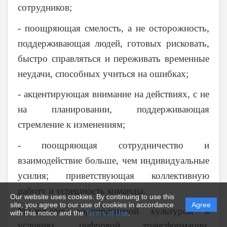
сотрудников;
- поощряющая смелость, а не осторожность,
поддерживающая людей, готовых рисковать,
быстро справляться и переживать временные
неудачи, способных учиться на ошибках;
- акцентирующая внимание на действиях, с не
на планировании, поддерживающая
стремление к изменениям;
- поощряющая сотрудничество и
взаимодействие больше, чем индивидуальные
усилия; приветствующая коллективную
работу и успешность команды.
Our website uses cookies. By continuing to use this
site, you agree to our use of cookies in accordance
Agree
Управление корпоративной культурой в
with this notice and the
Terms of Use
.
условиях цифровой трансформации,