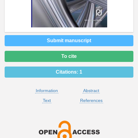
Submit manuscript
To cite
Citations:
1
Information
Abstract
Text
References