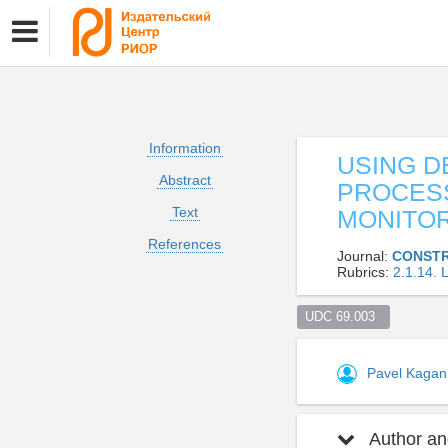
Information
USING D
Abstract
PROCES
Text
MONITOR
References
Journal:
CONSTR
Rubrics:
2.1.14
UDC 69.003  
Pavel Kaga
Author and