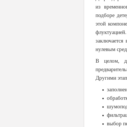
из временно
подборе дет
этой компоне
флуктуацией
заключается
нулевым сред
В целом, д
предварител
Другими этап
заполне
обработ
шумопод
фильтра
выбор п