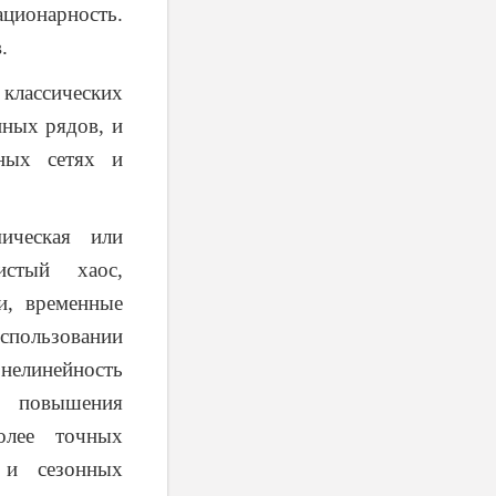
ционарность.
.
 классических
нных рядов, и
нных сетях и
ическая или
истый хаос,
и, временные
пользовании
 нелинейность
я повышения
олее точных
) и сезонных