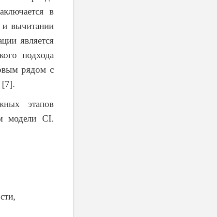
аключается в
 и вычитании
ации является
кого подхода
овым рядом с
[7].
жных этапов
м модели CI.
сти,