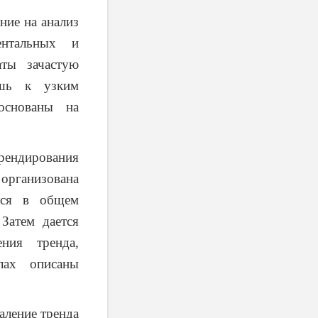
ние на анализ
ентальных и
аты зачастую
ишь к узким
основаны на
рендирования
организована
ется в общем
Затем дается
ния тренда,
лах описаны
аление тренда