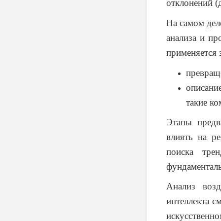
отклонений (д
На самом дел
анализа и п
применяется 
превращ
описани
такие ко
Этапы предв
влиять на р
поиска тре
фундаменталь
Анализ возд
интеллекта с
искусственно