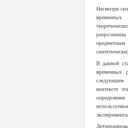
Несмотря сил
временных 
теоретическ
разрозненн
предметным
синтетически
В данной ст
временных р
следующим о
контексте э
определени
используем
эксперимента
Детрендирова