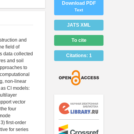
Download PDF
Text
JATS XML
struction and
To cite
e field of
s data collected
Citations:
1
res and soil
approaches to
 computational
g, non-linear
d as CI models:
ltilayer
pport vector
the four
 mode
) first-order
ive for series