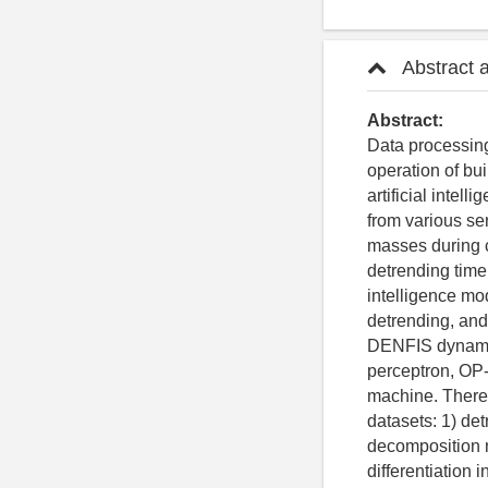
Abstract 
Abstract:
Data processing
operation of bui
artificial intel
from various sen
masses during c
detrending time
intelligence mo
detrending, and 
DENFIS dynamic
perceptron, OP
machine. There 
datasets: 1) de
decomposition m
differentiation