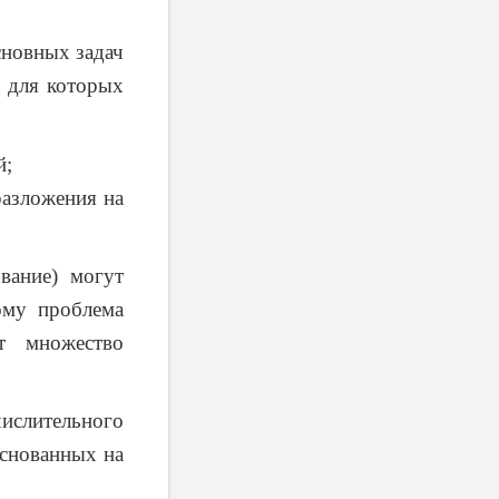
сновных задач
 для которых
й;
разложения на
вание) могут
ому проблема
т множество
ислительного
основанных на