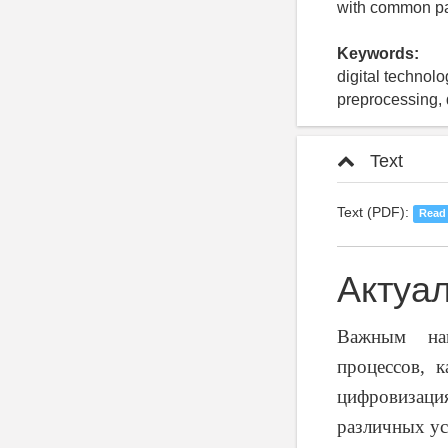
with common pa
Keywords:
digital technolo
preprocessing, 
Text
Text (PDF):
Read
Актуа
Важным нап
процессов, к
цифровизац
различных ус