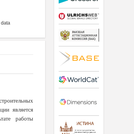
, data
троительных
ации является
тате работы