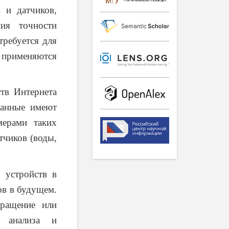
 и датчиков,
ия точности
требуется для
 применяются
тв Интернета
данные имеют
мерами таких
тчиков (воды,
 устройств в
ов в будущем.
ращение или
я анализа и