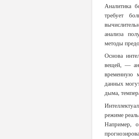
Аналитика б
требует бо
вычислительн
анализа по
методы предо
Основа инте
вещей, — ан
временную м
данных могут
дыма, темпера
Интеллектуа
режиме реаль
Например, 
прогнозиро