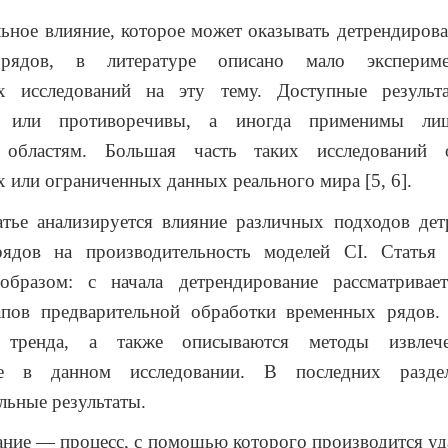
ьное влияние, которое может оказывать детрендирова
рядов, в литературе описано мало эксперим
их исследований на эту тему. Доступные результ
ы или противоречивы, а иногда применимы л
 областям. Большая часть таких исследований 
х или ограниченных данных реального мира [5, 6].
атье анализируется влияние различных подходов дет
ядов на производительность моделей CI. Статья 
бразом: с начала детрендирование рассматрива
тапов предварительной обработки временных рядов. 
е тренда, а также описываются методы извлече
ые в данном исследовании. В последних разде
льные результаты.
ние — процесс, с помощью которого производится уд