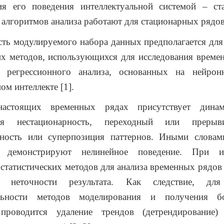
ия его поведения интеллектуальной системой – ста
алгоритмов анализа работают для стационарных рядов
ть модулируемого набора данных предполагается для
их методов, использующихся для исследования време
 регрессионного анализа, основанных на нейро
ом интеллекте [1].
астоящих временных рядах присутствует динам
ская нестационарность, переходный или прерыв
йность или суперпозиция паттернов. Иными словам
 демонстрируют нелинейное поведение. При ис
 статистических методов для анализа временных рядов
 неточности результата. Как следствие, дл
ельности методов моделирования и получения б
 проводится удаление трендов (детрендирование