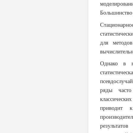
моделирован
Большинство 
Стационарнос
статистическ
для методов
вычислительн
Однако в н
статистиче
псевдослуча
ряды часто
классических
приводит к
производит
результатов