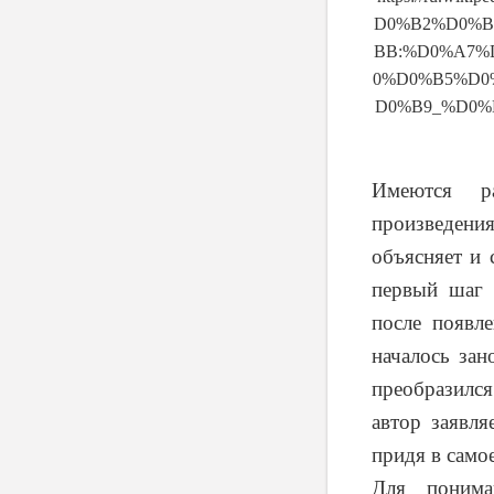
D
0%
B
2%
D
0%
B
BB
:%
D
0%
A
7%
0%
D
0%
B
5%
D
0
D
0%
B
9_%
D
0%
Имеются ра
произведени
объясняет и 
первый шаг 
после появле
началось зан
преобразился
автор заявля
придя в само
Для понима