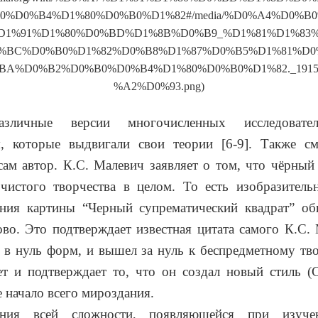
0%
D
0%
B
4%
D
1%80%
D
0%
B
0%
D
1%82#/
media
/%
D
0%
A
4%
D
0%
B
D
1%91%
D
1%80%
D
0%
BD
%
D
1%8
B
%
D
0%
B
9_%
D
1%81%
D
1%83
%
BC
%
D
0%
B
0%
D
1%82%
D
0%
B
8%
D
1%87%
D
0%
B
5%
D
1%81%
D
0
BA
%
D
0%
B
2%
D
0%
B
0%
D
0%
B
4%
D
1%80%
D
0%
B
0%
D
1%82._191
%
A
2%
D
0%93.
png
)
зличные версии многочисленных исследовате
я, которые выдвигали свои теории [6-9]. Также с
сам автор. К.С. Малевич заявляет о том, что чёрный 
чистого творчества в целом. То есть изобразительн
ния картины “Черный супрематический квадрат” обн
ово. Это подтверждает известная цитата самого К.С.
 в нуль форм, и вышел за нуль к беспредметному твор
ет и подтверждает то, что он создал новый стиль (
е начало всего мироздания.
ния всей сложности, появляющейся при изуче