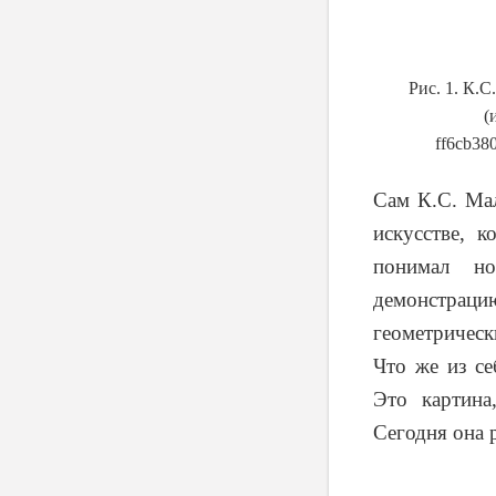
Рис. 1.
К.С.
(
ff
6
cb
38
Сам К.С. Мал
искусстве, 
понимал но
демонстрац
геометрическ
Что же из се
Это картина
Сегодня она р