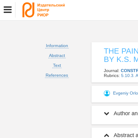
Information
THE PAI
Abstract
BY K.S.
Text
Journal:
CONSTR
References
Rubrics:
5.10.3.
Evgeniy Orl
Author and
Abstract 