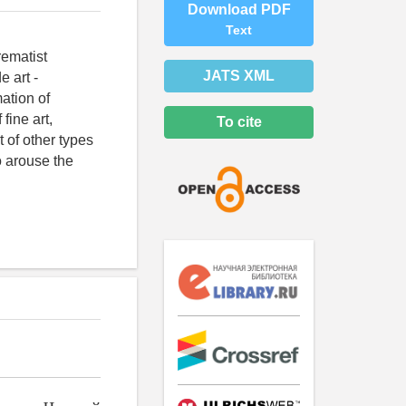
Download PDF
Text
rematist
JATS XML
 art -
mation of
fine art,
To cite
 of other types
o arouse the