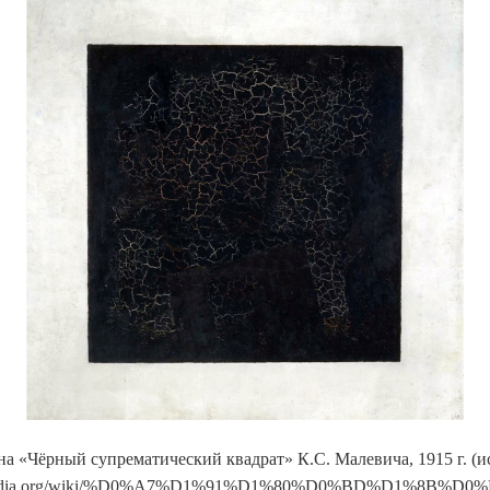
ина «Чёрный супрематический квадрат» К.С. Малевича, 1915 г. (и
dia
.
org
/
wiki
/%
D
0%
A
7%
D
1%91%
D
1%80%
D
0%
BD
%
D
1%8
B
%
D
0%