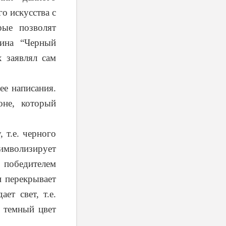
го искусства с
рые позволят
тина “Черный
х заявлял сам
ее написания.
оне, который
 т.е. черного
символизирует
 победителем
и перекрывает
ет свет, т.е.
 темный цвет