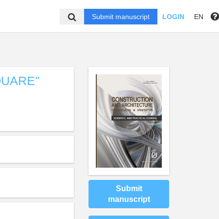
Submit manuscript
LOGIN
EN
QUARE"
Submit
manuscript