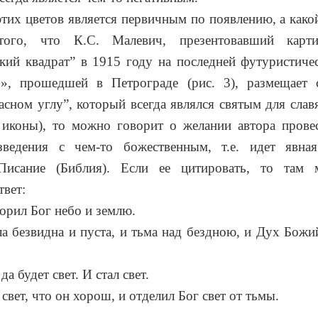
этих цветов является первичным по появлению, а как
ого, что К.С. Малевич, презентовавший карт
кий квадрат” в 1915 году на последней футуристиче
0», прошедшей в Петрограде (рис. 3), размещает 
асном углу”, который всегда являлся святым для славя
 иконы), то можно говорит о желании автора провес
зведения с чем-то божественным, т.е. идет явна
Писание (Библия). Если ее цитировать, то там 
вет:
ворил Бог небо и землю.
а безвидна и пуста, и тьма над бездною, и Дух Божи
да будет свет. И стал свет.
свет, что он хорош, и отделил Бог свет от тьмы.