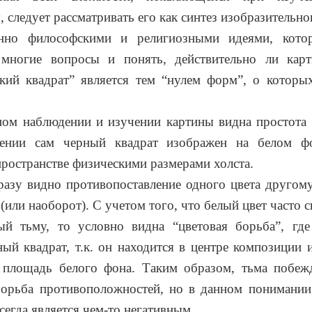
 следует рассматривать его как синтез изобразительно
енно философскими и религиозными идеями, кото
 многие вопросы и понять, действительно ли кар
кий квадрат” является тем “нулем форм”, о которы
ом наблюдении и изучении картины видна простота 
ении сам черный квадрат изображен на белом ф
пространстве физическими размерами холста.
разу видно противопоставление одного цвета другому,
 (или наоборот). С учетом того, что белый цвет часто 
ный тьму, то условно видна “цветовая борьба”, где
ный квадрат, т.к. он находится в центре композиции 
площадь белого фона. Таким образом, тьма побежда
борьба противоположностей, но в данном понимании
сегда является чем-то негативным.