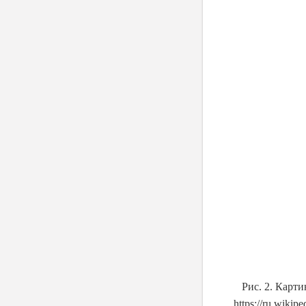
Рис. 2. Карт
https
://
ru
.
wikipe