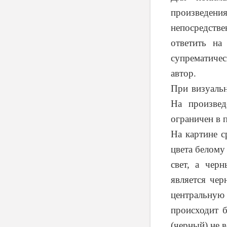
произведения,
непосредств
ответить на
супрематичес
автор.
При визуальн
На произвед
ограничен в 
На картине с
цвета белому
свет, а чер
является чер
центральную 
происходит 
(черный) не в