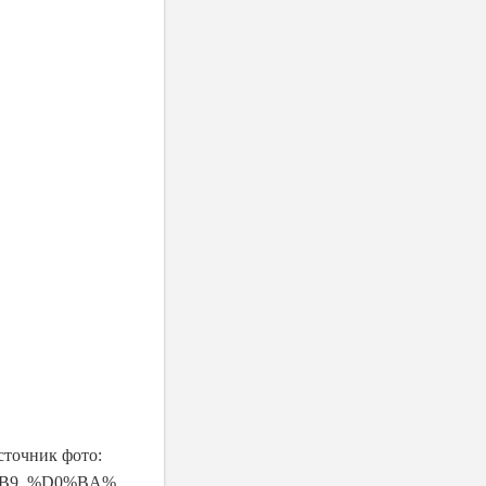
сточник фото:
B
9_%
D
0%
BA
%