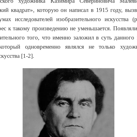
сского художника Казимира Севериновича Малев
кий квадрат», которую он написал в 1915 году, выз
умах исследователей изобразительного искусства (р
рес к такому произведению не уменьшается. Появлял
ительного того, что именно заложил в суть данного
 который одновременно являлся не только худож
кусства [1-2].