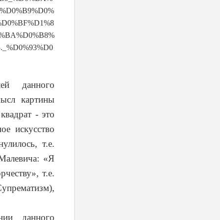
0%
D
0%
B
9%
D
0%
%
D
0%
BF
%
D
1%8
%
BA
%
D
0%
B
8%
5._%
D
0%93%
D
0
лей данного
мысл картины
квадрат - это
ое искусство
улилось, т.е.
 Малевича: «Я
честву», т.е.
Супрематизм),
нии данного