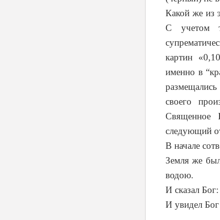
Какой же из 
С учетом т
супрематичес
картин «0,1
именно в “кр
размещались
своего прои
Священное 
следующий от
В начале сот
Земля же был
водою.
И сказал Бог: 
И увидел Бог 