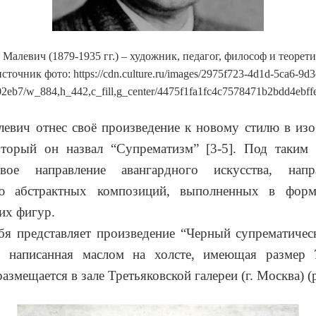
 Малевич (1879-1935 гг.) – художник, педагог, философ и теорет
источник фото:
https
://
cdn
.
culture
.
ru
/
images
/2975
f
723-4
d
1
d
-5
ca
6-9
d
3
02
eb
7/
w
_884,
h
_442,
c
_
fill
,
g
_
center
/4475
f
1
fa
1
fc
4
c
7578471
b
2
bdd
4
ebff
евич отнес своё произведение к новому стилю в из
который он назвал “Супрематизм” [3-5]. Под таким
вое направление авангардного искусства, напр
ию абстрактных композиций, выполненных в форм
их фигур.
бя представляет произведение “Черный супрематичес
, написанная маслом на холсте, имеющая размер 
азмещается в зале Третьяковской галереи (г. Москва) (р