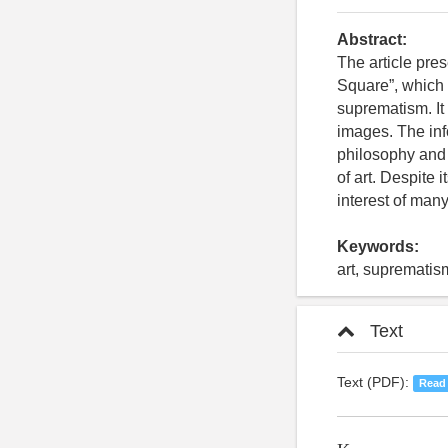
Abstract:
The article pre
Square”, which 
suprematism. It 
images. The info
philosophy and 
of art. Despite 
interest of man
Keywords:
art, suprematis
Text
Text (PDF):
Read