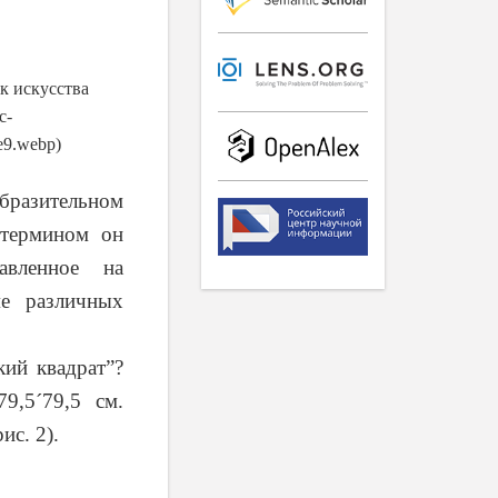
ик искусства
c
-
e
9.
webp
)
образительном
 термином он
авленное на
е различных
кий квадрат”?
79,5
´
79,5 см.
ис. 2).