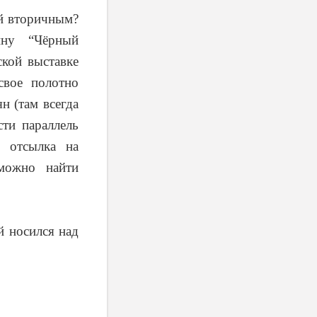
ой вторичным?
ину “Чёрный
ской выставке
свое полотно
н (там всегда
ти параллель
я отсылка на
можно найти
й носился над