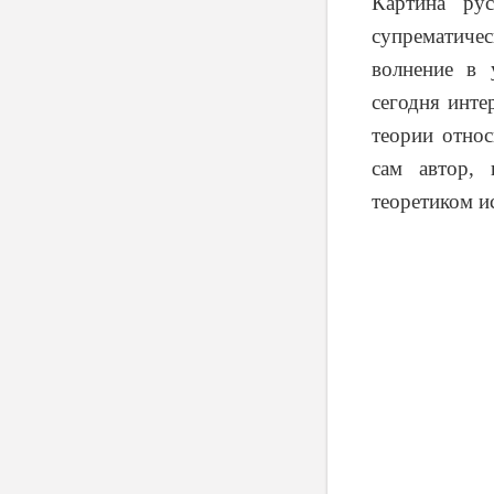
Картина ру
супрематичес
волнение в 
сегодня инте
теории относ
сам автор,
теоретиком ис