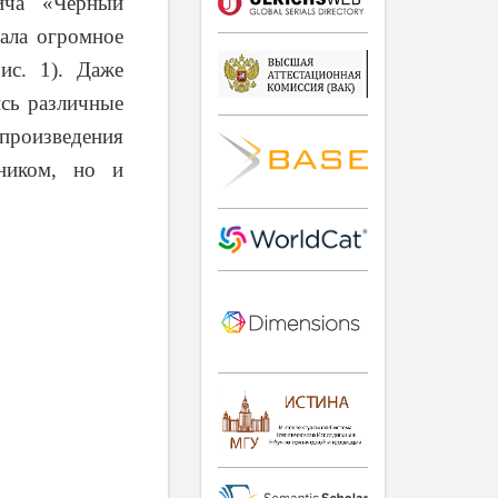
ича «Черный
вала огромное
ис. 1). Даже
ись различные
 произведения
ником, но и