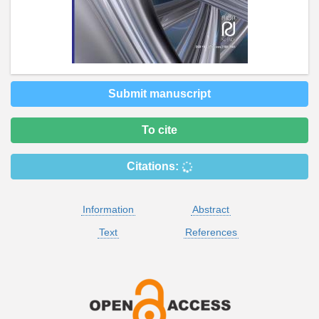
Submit manuscript
To cite
Citations:
Information
Abstract
Text
References