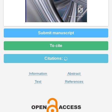
Submit manuscript
To cite
Citations:
Information
Abstract
Text
References