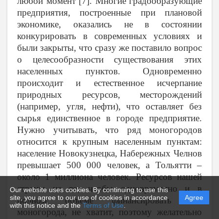
любой момент [7]. Многие градообразующие
предприятия, построенные при плановой
экономике, оказались не в состоянии
конкурировать в современных условиях и
были закрыты, что сразу же поставило вопрос
о целесообразности существования этих
населенных пунктов. Одновременно
происходит и естественное исчерпание
природных ресурсов, месторождений
(например, угля, нефти), что оставляет без
сырья единственное в городе предприятие.
Нужно учитывать, что ряд моногородов
относится к крупным населенным пунктам:
население Новокузнецка, Набережных Челнов
превышает 500 000 человек, а Тольятти –
около 1 миллиона человек. Ресурсов нашей
страны на то, чтобы одновременно и в
Our website uses cookies. By continuing to use this
site, you agree to our use of cookies in accordance
Agree
полном объеме финансировать все
with this notice and the
Terms of Use
.
моногорода, не хватит, поэтому желательно