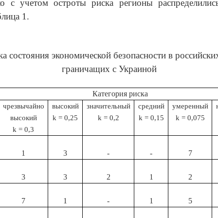
ко с учетом остроты риска регионы распределили
блица 1.
ка состояния экономической безопасности
в российски
граничащих с Украиной
Категория риска
чрезвычайно
высокий
значительный
средний
умеренный
высокий
k
= 0,25
k
= 0,2
k
= 0,15
k
= 0,075
k
= 0,3
1
3
-
-
7
3
3
2
1
2
7
1
-
1
5