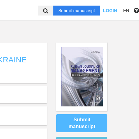
Submit manuscript
LOGIN
EN
KRAINE
Submit
manuscript