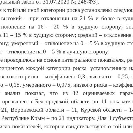
ральный закон от 31.07.2020 № 248-ФЗ
].
я к той или иной категории риска установлены следую
 высокий – при отклонении на 21 % и более в худ
отклонение на 16 – 20 % в худшую сторону; зна
а 11 – 15 % в худшую сторону; средний – отклонение 
ну; умеренный – отклонение на 0 – 5 % в худшую ст
а – отклонение на 0 – 5 % в лучшую сторону.
е проводилось на основе интегрального показателя, ра
ициентов каждой категории риска, установленных н
высокого риска – коэффициент 0,3, высокого – 0,25, 
го – 0,15, умеренного – 0,075, низкого риска – коэффи
й анализ показал, что из 32 оцениваемых парам
и превышен в Белгородской области по 11 показател
 21, Воронежской области – 11, Курской области – 1
, Республике Крым – по 21 индикатору. Для 3 субъект
исло показателей, которые свидетельствуют о той или