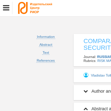
Information
COMPAR
Abstract
SECURIT
Text
Journal:
RUSSIA
References
Rubrics:
RISK M
Vladislav To
Author and
Abstract 