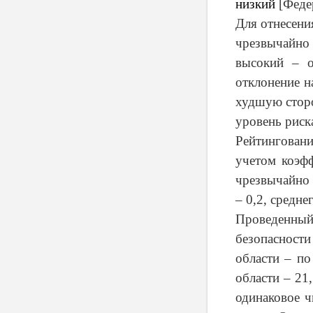
низкий
[
Феде
Для отнесени
чрезвычайно
высокий – 
отклонение н
худшую сторо
уровень риск
Рейтинговани
учетом коэфф
чрезвычайно 
– 0,2, средне
Проведенны
безопасност
области – по
области – 21
одинаковое ч