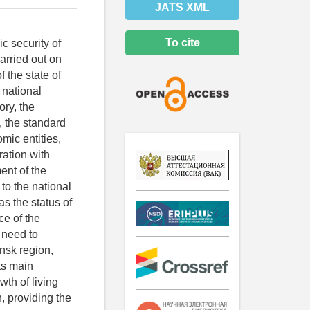
JATS XML
To cite
ic security of
arried out on
f the state of
 national
ory, the
, the standard
omic entities,
ation with
ent of the
to the national
as the status of
ce of the
 need to
nsk region,
its main
wth of living
, providing the