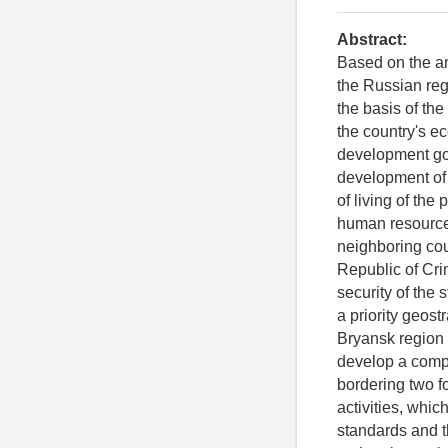
Abstract:
Based on the ana
the Russian reg
the basis of the
the country's e
development goal
development of 
of living of the
human resource
neighboring cou
Republic of Cri
security of the 
a priority geost
Bryansk region 
develop a compr
bordering two fo
activities, whic
standards and th