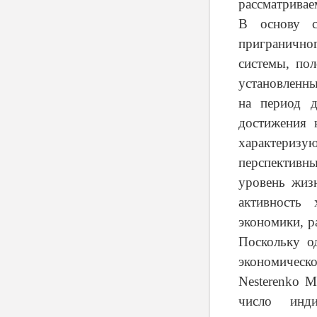
рассматривае
В основу с
приграничн
системы, пол
установленн
на период
достижения 
характериз
перспективны
уровень жиз
активность 
экономики, р
Поскольку о
экономическ
Nesterenko
M
число инди