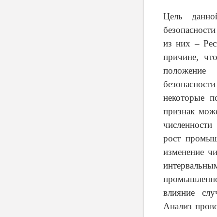
Цель данно
безопасности
из них – Ре
причине, ч
положение 
безопасност
некоторые п
признак може
численности
рост промыш
изменение чи
интервальны
промышленно
влияние слу
Анализ прово