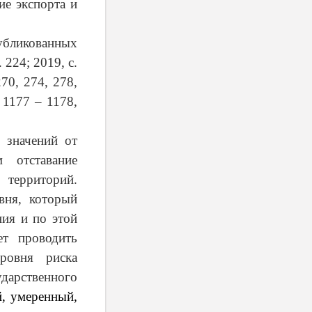
е экспорта и
публикованных
 224; 2019, с.
270, 274, 278,
, 1177 – 1178,
 значений от
м отставание
 территорий.
вня, который
ия и по этой
ет проводить
ровня риска
ударственного
й, умеренный,