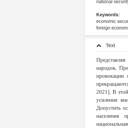
national security
Keywords:
economic securi
foreign economic
Text
Представляя
народов, Пр
провокации 
прекращаются
2021]. В это
усиления вн
Допустить ос
населения 
национальная