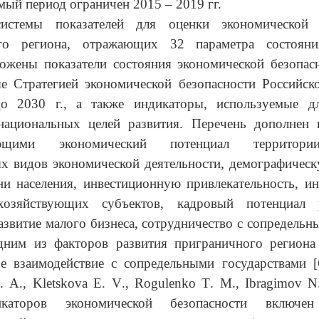
мый период ограничен 2015 – 2019 гг.
истемы показателей для оценки экономической б
ого региона, отражающих 32 параметра состояни
ожены показатели состояния экономической безопас
ые Стратегией экономической безопасности Российск
 до
2030 г
., а также индикаторы, используемые д
национальных целей развития. Перечень дополнен п
ующими экономический потенциал территори
х видов экономической деятельности, демографичес
ни населения, инвестиционную привлекательность, и
хозяйствующих субъектов, кадровый потенциал 
азвитие малого бизнеса, сотрудничество с сопредельн
дним из факторов развития приграничного региона 
ое взаимодействие с сопредельными государствами [
.
A
.,
Kletskova
E
.
V
.,
Rogulenko
T
.
M
.,
Ibragimov
N
каторов экономической безопасности включен 