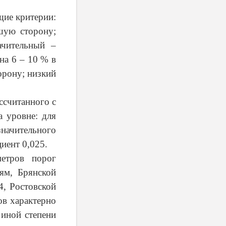
щие критерии:
шую сторону;
чительный –
на 6 – 10 % в
орону; низкий
ссчитанного с
а уровне: для
значительного
циент 0,025.
етров порог
ям, Брянской
4, Ростовской
ов характерно
 иной степени