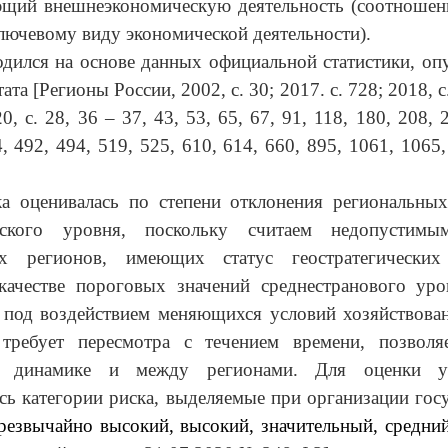
ющий внешнеэкономическую деятельность (соотношени
лючевому виду экономической деятельности).
дился на основе данных официальной статистики, о
тата [Регионы России, 2002, с. 30; 2017. с. 728; 2018, с.
0, с. 28, 36 – 37, 43, 53, 65, 67, 91, 118, 180, 208, 
, 492, 494, 519, 525, 610, 614, 660, 895, 1061, 1065
ка оценивалась по степени отклонения региональных
йского уровня, поскольку считаем недопустимы
х регионов, имеющих статус геостратегических
качестве пороговых значений среднестранового уро
 под воздействием меняющихся условий хозяйствован
требует пересмотра с течением времени, позволя
в динамике и между регионами. Для оценки у
сь категории риска, выделяемые при организации гос
резвычайно высокий, высокий, значительный, средни