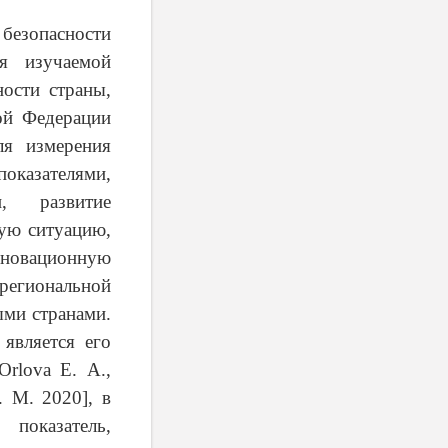
езопасности
я изучаемой
ности страны,
ой Федерации
ля измерения
оказателями,
и, развитие
кую ситуацию,
нновационную
региональной
ыми странами.
является его
Orlova
E
.
A
.,
.
M
.
2020
], в
показатель,