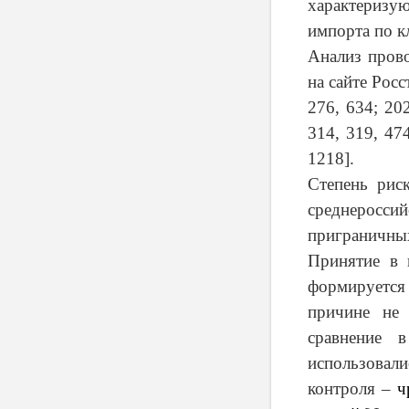
характеризу
импорта по к
Анализ прово
на сайте Росс
276, 634; 202
314, 319, 474
1218].
Степень рис
среднеросси
приграничны
Принятие в 
формируется
причине не 
сравнение 
использовали
контроля –
ч