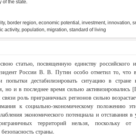
 of the state.
ty, border region, economic potential, investment, innovation, s
 activity, population, migration, standard of living
 свою статью, посвященную единству российского и
езидент России В. В. Путин особо отметил то, что 
и попытки дестабилизировать ситуацию в стране 
, но и в последнее время сильно активизировались [
й связи роль приграничных регионов сильно возрастает
имания к социально-экономическому положению эти
лабления экономического потенциала и отставания в
приграничных территорий нельзя, поскольку от 
 безопасность страны.