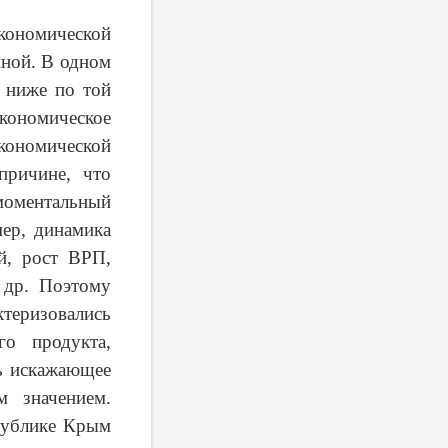
ономической
иной. В одном
 ниже по той
кономическое
ономической
причине, что
моментальный
мер, динамика
й, рост ВРП,
 др. Поэтому
ктеризовались
го продукта,
ь искажающее
м значением.
спублике Крым