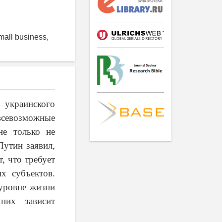
mall business,
 украинского
всевозможные
не только не
Путин заявил,
, что требует
х субъектов.
 уровне жизни
них зависит