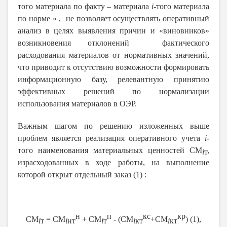
того материала по факту – материала
i
-того материала
по норме » , не позволяет осуществлять оперативный
анализ в целях выявления причин и «виновников»
возникновения отклонений фактического
расходования материалов от нормативных значений,
что приводит к отсутствию возможности формировать
информационную базу, релевантную принятию
эффективных решений по нормализации
использования материалов в ОЭР.
Важным шагом по решению изложенных выше
проблем является реализация оперативного учета
i
-
того наименования материальных ценностей СМ
,
i
т
израсходованных в ходе работы, на выполнение
которой открыт отдельный заказ (1) :
н
п
кс
кр
СМ
= СМ
+ СМ
- (СМ
+СМ
) (1),
i
т
i
нт
i
т
i
кт
i
кт