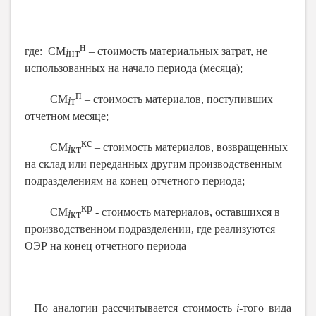
н
где: СМ
– стоимость материальных затрат, не
i
нт
использованных на начало периода (месяца);
п
СМ
– стоимость материалов, поступивших
i
т
отчетном месяце;
кс
СМ
– стоимость материалов, возвращенных
i
кт
на склад или переданных другим производственным
подразделениям на конец отчетного периода;
кр
СМ
- стоимость материалов, оставшихся в
i
кт
производственном подразделении, где реализуются
ОЭР на конец отчетного периода
По аналогии рассчитывается стоимость
i
-того вида