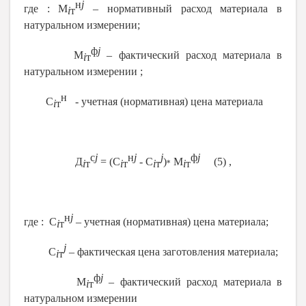
н
j
где : М
– нормативный расход материала в
i
т
натуральном измерении;
ф
j
М
– фактический расход материала
в
i
т
натуральном измерении ;
н
С
- учетная (нормативная) цена материала
i
т
с
j
н
j
j
ф
j
Д
= (С
- С
)
М
(5) ,
i
т
i
т
i
т
i
т
*
н
j
где : С
– учетная (нормативная) цена материала;
i
т
j
С
– фактическая цена заготовления материала;
i
т
ф
j
М
– фактический расход материала в
i
т
натуральном измерении