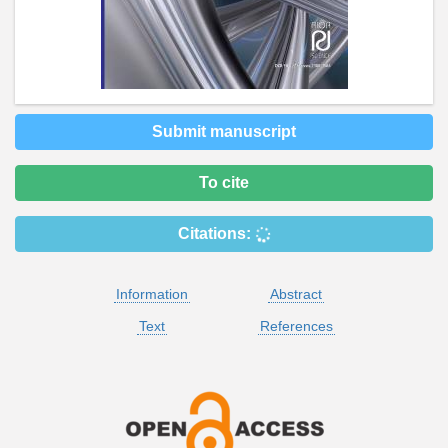
Submit manuscript
To cite
Citations:
Information
Abstract
Text
References