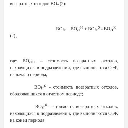
возвратных отходов ВО
(2):
т
н
о
к
ВО
= ВО
+ ВО
- ВО
i
т
i
т
i
т
i
т
(2) ,
где: ВО
– стоимость возвратных отходов,
i
тн
находящихся в подразделении, где выполняются ОЭР,
на начало периода;
о
ВО
- стоимость возвратных отходов,
i
т
образовавшихся в отчетном периоде;
к
ВО
- стоимость возвратных отходов,
i
т
находящихся в подразделении, где выполняются ОЭР,
на конец периода