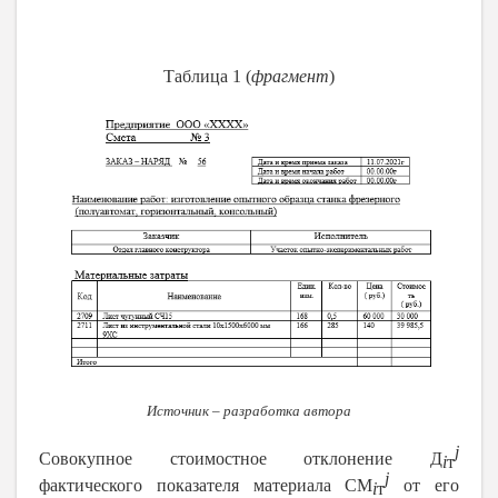
Таблица 1 (
фрагмент
)
Источник – разработка автора
j
Совокупное стоимостное отклонение Д
i
т
j
фактического показателя материала СМ
от его
i
т