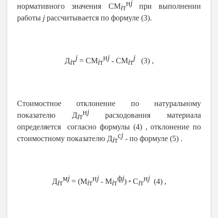
н
j
нормативного значения СМ
при выполнении
i
т
работы
j
рассчитывается по формуле (3).
j
н
j
j
Д
= СМ
- СМ
(3) ,
i
т
i
т
i
т
Стоимостное отклонение по натуральному
н
j
показателю Д
расходования материала
i
т
определяется согласно формулы (4) , отклонение по
с
j
стоимостному показателю Д
- по формуле (5) .
i
т
м
j
н
j
ф
j
н
j
Д
= (М
- М
)
С
(4) ,
i
т
i
т
i
т
i
т
*