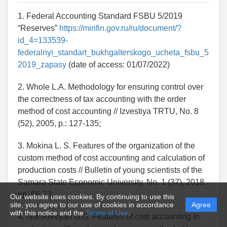
1. Federal Accounting Standard FSBU 5/2019
“Reserves”
https://minfin.gov.ru/ru/document/?
id_4=133539-
federalnyi_standart_bukhgalterskogo_ucheta_fsbu_5
2019_zapasy
(date of access: 01/07/2022)
2. Whole L.A. Methodology for ensuring control over
the correctness of tax accounting with the order
method of cost accounting // Izvestiya TRTU, No. 8
(52), 2005, p.: 127-135;
3. Mokina L. S. Features of the organization of the
custom method of cost accounting and calculation of
production costs // Bulletin of young scientists of the
Samara State Economic University, No. 1 (37), 2018,
pp. 66-73;
Our website uses cookies. By continuing to use this
site, you agree to our use of cookies in accordance
Agree
with this notice and the
Terms of Use
.
4. Nor-Arevyan G.G. Features of cost accounting in