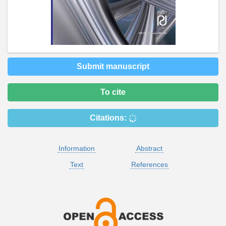
Submit manuscript
To cite
Citations:
Information
Abstract
Text
References