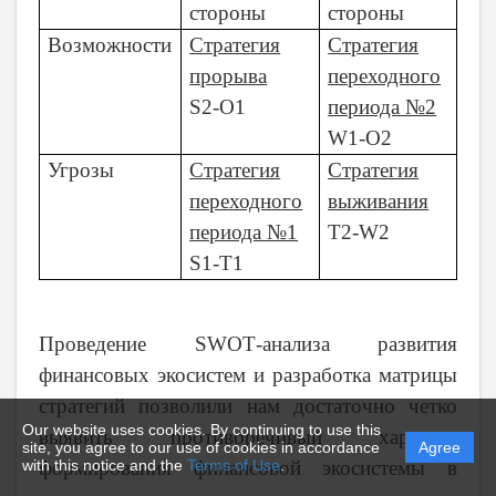
стороны
стороны
Возможности
Стратегия
Стратегия
прорыва
переходного
S2-O1
периода №2
W
1-
O
2
Угрозы
Стратегия
Стратегия
переходного
выживания
периода №1
T2-W2
S
1-
T
1
Проведение
SWOT
-анализа развития
финансовых экосистем и разработка матрицы
стратегий позволили нам достаточно четко
Our website uses cookies. By continuing to use this
выявить противоречивый характер
site, you agree to our use of cookies in accordance
Agree
формирования финансовой экосистемы в
with this notice and the
Terms of Use
.