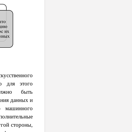
усственного
о для этого
олжно быть
ания данных и
о машинного
полнительные
угой стороны,