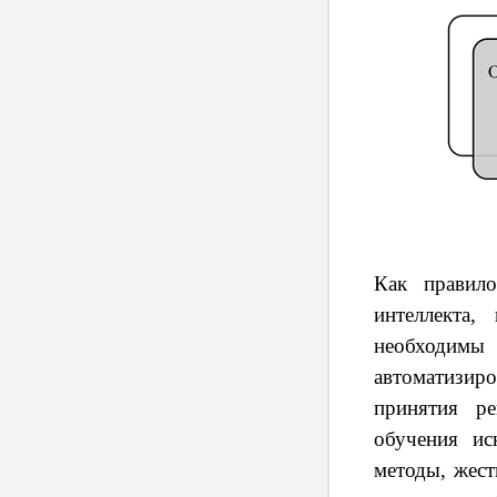
Как правил
интеллекта
необходим
автоматизиро
принятия р
обучения ис
методы, жест