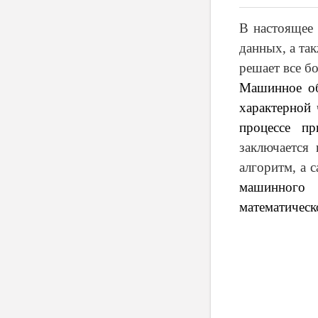
В настоящее 
данных, а та
решает все б
Машинное об
характерной 
процессе п
заключается
алгоритм, а 
машинного 
математическ