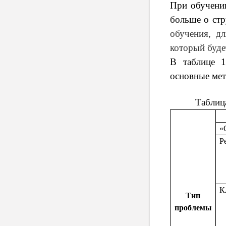
При обучении
больше о ст
обучения, д
который буде
В таблице 1
основные мет
Таблица
«
Р
К
Тип
проблемы