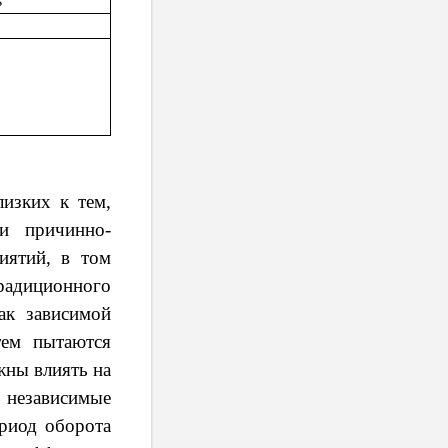
s
лизких к тем,
и причинно-
иятий, в том
радиционного
ак зависимой
тем пытаются
жны влиять на
 независимые
ериод оборота