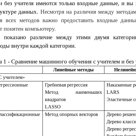
 без учителя имеются только входные данные, и вы 
руктуре данных.
Несмотря на различия между метода
ля всех методов важно предоставить входные данны
т понятен компьютеру.
 показано различие между этими двумя категори
оды внутри каждой категории.
 1 - Сравнение машинного обучения с учителем и без
Линейные методы
Нелинейн
С учителем»
егрессионные
Гребневая регрессия
Наказанные р
Метод наименьших
LARS
квадратов
Эластичные с
LASSO
лассификационные
Метод опорных векторов
Дерево реше
Дерево класс
Дерево регре