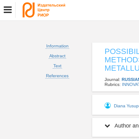
Information
POSSIBI
Abstract
METHODS
Text
METALLU
References
Journal:
RUSSIA
Rubrics:
INNOVA
Diana Yusu
Author and