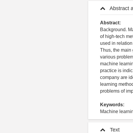
Abstract 
Abstract:
Background. Mac
of high-tech me
used in relation
Thus, the main 
various problem
machine learning
practice is indi
company are ide
learning method
problems of impl
Keywords:
Machine learning
Text