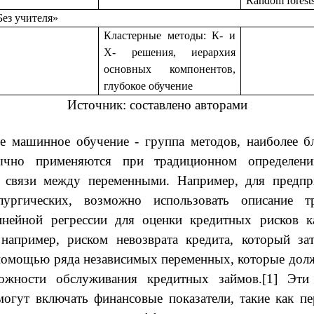
Random forest
Без учителя»
Кластерные методы: К- и
Х- решения, иерархия
основных компонентов,
глубокое обучение
Источник: составлено авторами
е машинное обучение - группа методов, наиболее б
ычно применяются при традиционном определени
й связи между переменными. Например, для предпр
лургических, возможно использовать описание т
инейной регрессии для оценки кредитных рисков к
 например, риском невозврата кредита, который за
помощью ряда независимых переменных, которые дол
ожности обслуживания кредитных займов.[1] Эти
огут включать финансовые показатели, такие как п