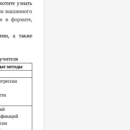
хотите узнать
ми машинного
е в формате,
ями, а также
 учителя
ые методы
егрессии
ети
ний
ификаций
ссии