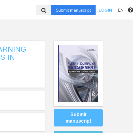
Submit manuscript
LOGIN
EN
EARNING
S IN
Submit
manuscript