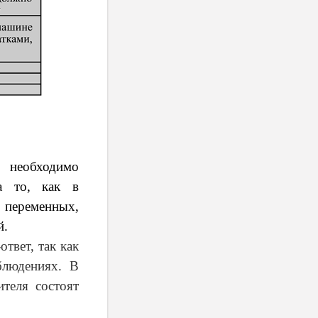
 необходимо
на то, как в
 переменных,
й.
твет, так как
блюдениях. В
теля состоят