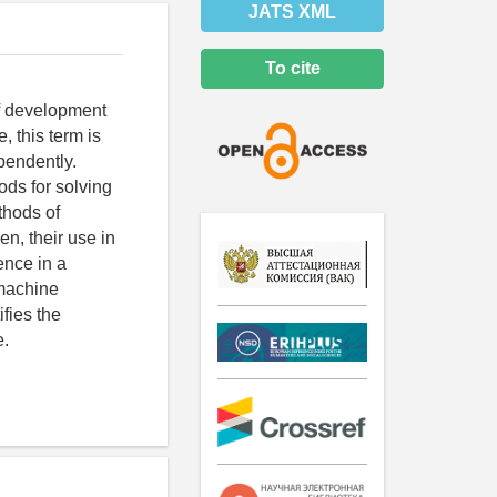
JATS XML
To cite
of development
 this term is
ependently.
ods for solving
thods of
en, their use in
gence in a
 machine
fies the
e.