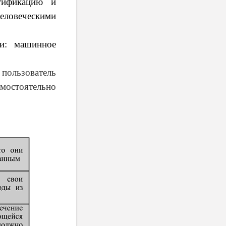
тификацию и
человеческими
ии: машинное
ользователь
мостоятельно