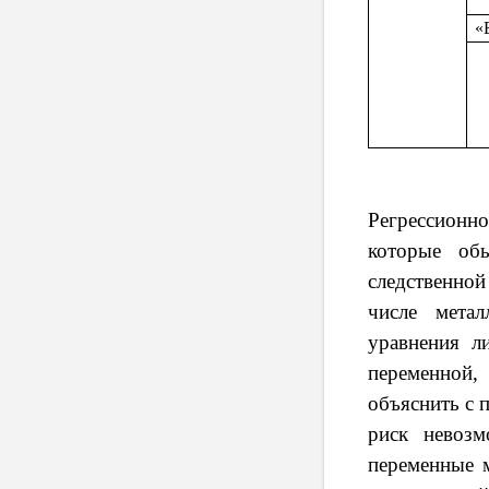
«
Регрессионно
которые об
следственно
числе метал
уравнения л
переменной,
объяснить с 
риск невозм
переменные м