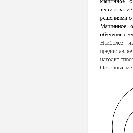
машинное о
тестирование
решениями о
Машинное об
обучение с уч
Наиболее и
предоставля
находит спос
Основные мет