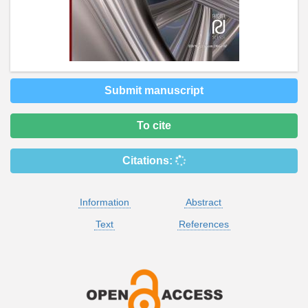
Submit manuscript
To cite
Citations:
Information
Abstract
Text
References