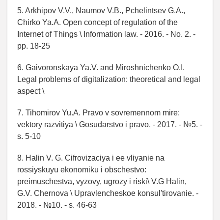
5. Arkhipov V.V., Naumov V.B., Pchelintsev G.A.,
Chirko Ya.A. Open concept of regulation of the
Internet of Things
\
Information law. - 2016. - No. 2. -
pp. 18-25
6. Gaivoronskaya Ya.V. and Miroshnichenko O.I.
Legal problems of digitalization: theoretical and legal
aspect \
7. Tihomirov Yu.A. Pravo v sovremennom mire:
vektory razvitiya
\
Gosudarstvo i pravo. - 2017. - №5. -
s. 5-10
8. Halin V. G. Cifrovizaciya i ee vliyanie na
rossiyskuyu ekonomiku i obschestvo:
preimuschestva, vyzovy, ugrozy i riski\ V.G Halin,
G.V. Chernova
\
Upravlencheskoe konsul'tirovanie. -
2018. - №10. - s. 46-63