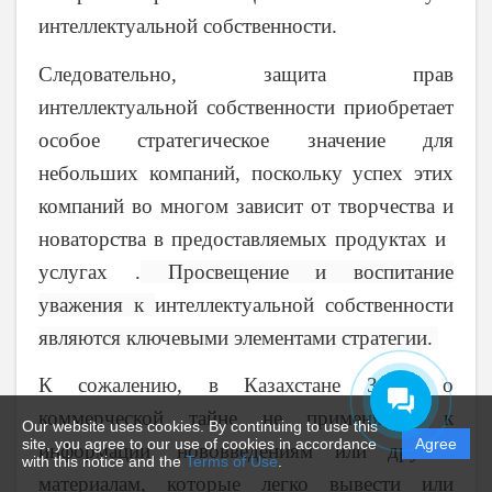
интеллектуальной собственности.
Следовательно, защита прав
интеллектуальной собственности приобретает
особое стратегическое значение для
небольших компаний, поскольку успех этих
компаний во многом зависит от творчества и
новаторства в предоставляемых продуктах и ​​
услугах .
Просвещение и воспитание
уважения к
интеллектуальной собственности
являются ключевыми элементами стратегии.
К сожалению, в Казахстане Закон о
коммерческой тайне не применяется к
Our website uses cookies. By continuing to use this
site, you agree to our use of cookies in accordance
Agree
информации, нововведениям или другим
with this notice and the
Terms of Use
.
материалам, которые легко вывести или