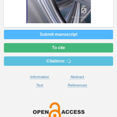
Submit manuscript
To cite
Citations:
Information
Abstract
Text
References