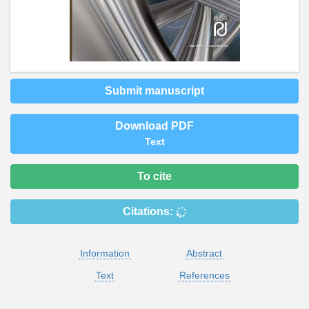
Submit manuscript
Download PDF
Text
To cite
Citations:
Information
Abstract
Text
References