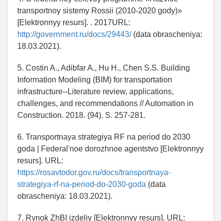
transportnoy sistemy Rossii (2010-2020 gody)»
[Elektronnyy resurs]. . 2017URL:
http://government.ru/docs/29443/
(data obrascheniya:
18.03.2021).
5. Costin A., Adibfar A., Hu H., Chen S.S. Building
Information Modeling (BIM) for transportation
infrastructure--Literature review, applications,
challenges, and recommendations // Automation in
Construction. 2018. (94). S. 257-281.
6. Transportnaya strategiya RF na period do 2030
goda | Federal'noe dorozhnoe agentstvo [Elektronnyy
resurs]. URL:
https://rosavtodor.gov.ru/docs/transportnaya-
strategiya-rf-na-period-do-2030-goda
(data
obrascheniya: 18.03.2021).
7. Rynok ZhBI izdeliy [Elektronnyy resurs]. URL: