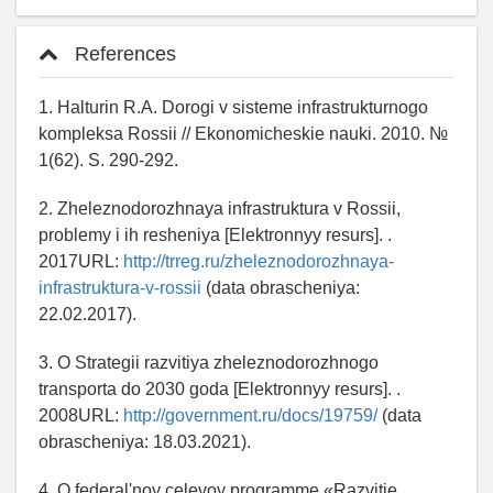
References
1. Halturin R.A. Dorogi v sisteme infrastrukturnogo
kompleksa Rossii // Ekonomicheskie nauki. 2010. №
1(62). S. 290-292.
2. Zheleznodorozhnaya infrastruktura v Rossii,
problemy i ih resheniya [Elektronnyy resurs]. .
2017URL:
http://trreg.ru/zheleznodorozhnaya-
infrastruktura-v-rossii
(data obrascheniya:
22.02.2017).
3. O Strategii razvitiya zheleznodorozhnogo
transporta do 2030 goda [Elektronnyy resurs]. .
2008URL:
http://government.ru/docs/19759/
(data
obrascheniya: 18.03.2021).
4. O federal'noy celevoy programme «Razvitie