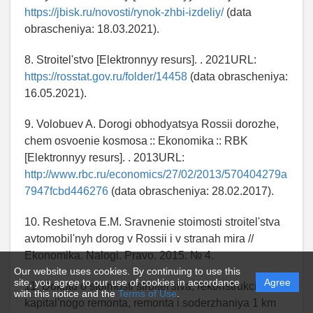
https://jbisk.ru/novosti/rynok-zhbi-izdeliy/
(data
obrascheniya: 18.03.2021).
8. Stroitel'stvo [Elektronnyy resurs]. . 2021URL:
https://rosstat.gov.ru/folder/14458
(data obrascheniya:
16.05.2021).
9. Volobuev A. Dorogi obhodyatsya Rossii dorozhe,
chem osvoenie kosmosa :: Ekonomika :: RBK
[Elektronnyy resurs]. . 2013URL:
http://www.rbc.ru/economics/27/02/2013/570404279a
7947fcbd446276
(data obrascheniya: 28.02.2017).
10. Reshetova E.M. Sravnenie stoimosti stroitel'stva
avtomobil'nyh dorog v Rossii i v stranah mira //
Ekonomika. Nalogi. Pravo. 2015. № 4.
Our website uses cookies. By continuing to use this
site, you agree to our use of cookies in accordance
Agree
11. Doklad o stoimosti stroitel'stva, rekonstrukcii,
with this notice and the
Terms of Use
.
kapital'nogo remonta, remonta i soderzhaniya 1 km