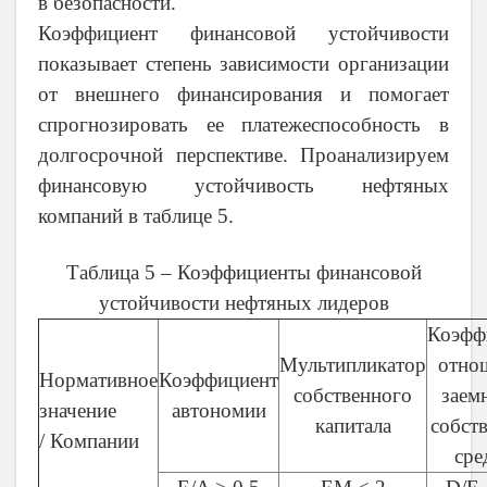
в безопасности.
Коэффициент финансовой устойчивости
показывает степень зависимости организации
от внешнего финансирования и помогает
спрогнозировать ее платежеспособность в
долгосрочной перспективе. Проанализируем
финансовую устойчивость нефтяных
компаний в таблице 5.
Таблица 5 – Коэффициенты финансовой
устойчивости нефтяных лидеров
Коэфф
Мультипликатор
отно
Нормативное
Коэффициент
собственного
заем
значение
автономии
капитала
собст
/ Компании
сре