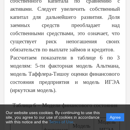
собственного капитала по сравнению с
активами. Следует увеличить собственный
капитал для дальнейшего развития. Доля
заемных средств преобладает над
собственными средствами, это означает, что
существует риск непогашения своих
обязательств по выплате займов и кредитов.
Рассчитаем показатели в таблице 6 по 3
моделям: 5-ти факторная модель Альтмана,
модель Таффлера-Тишоу оценки финансового
состояния предприятия и модель ИГЭА
(иркутская модель).
Таблица 6 – Модели финансового состояния
Our website uses cookies. By continuing to use this
2020 года
site, you agree to our use of cookies in accordance
Agree
5-ти
Модель
with this notice and the
Terms of Use
.
Модель
факторная
ИГЭА