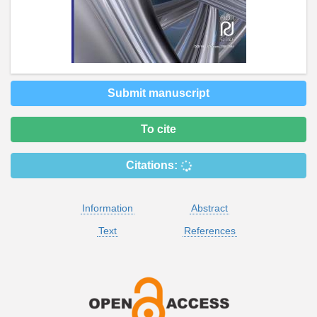
Submit manuscript
To cite
Citations:
Information
Abstract
Text
References