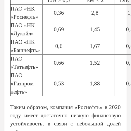
E/A > 0,5
EM < 2
D/E 
ПАО «НК
0,36
2,8
1
«Роснефть»
ПАО «НК
0,69
1,45
0,
«Лукойл»
ПАО «НК
0,6
1,67
0,
«Башнефть»
ПАО
0,66
1,52
0,
«Татнефть»
ПАО
«Газпром
0,53
1,88
0,
нефть»
Таким образом, компания «Роснефть» в 2020
году имеет достаточно низкую финансовую
устойчивость, в связи с небольшой долей