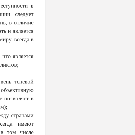
еступности в
ции следует
нь, в отличие
оть и является
иру, всегда в
что является
ликтов;
ень теневой
 объективную
е позволяет в
м);
жду странами
всегда имеют
 в том числе