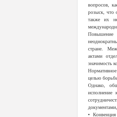
вопросов, к
розыск, что 
также их не
международно
Повышение 
неоднократн
стране. Меж
актами отде
значимость к
Нормативное
целью борьбы
Однако, об
исполнение 
сотрудничес
документами,
• Конвенция