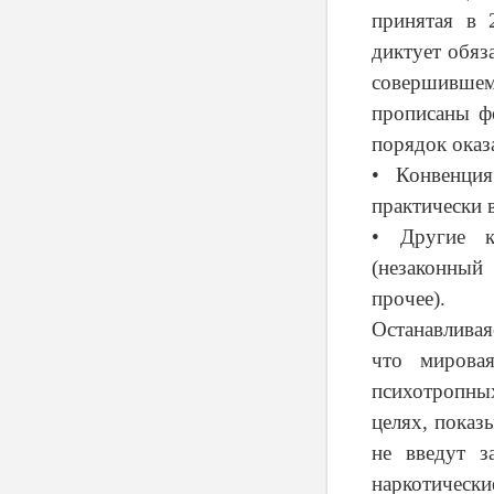
принятая в 
диктует обяз
совершившему
прописаны ф
порядок оказ
• Конвенци
практически в
• Другие к
(незаконный
прочее).
Останавливая
что мирова
психотропны
целях, показ
не введут з
наркотические