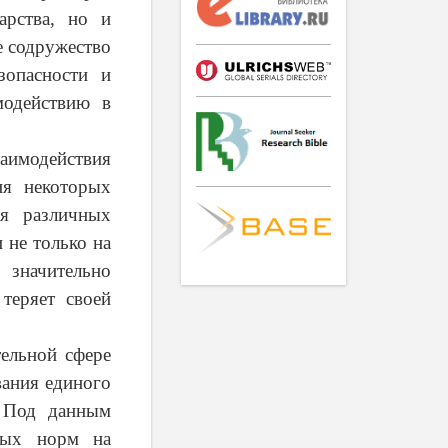
арства, но и
е содружество
зопасности и
модействию в
заимодействия
ия некоторых
ия различных
 не только на
 значительно
теряет своей
ельной сфере
вания единого
. Под данным
ьных норм на