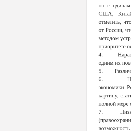
но с одинак
США, Китай
отметить, чт
от России, чт
методом устр
приоритете о
4. Нарастан
одним их пов
5. Различие
6. Наличие
экономики Р
картину, ста
полной мере 
7. Низкий у
(правоохран
возможность