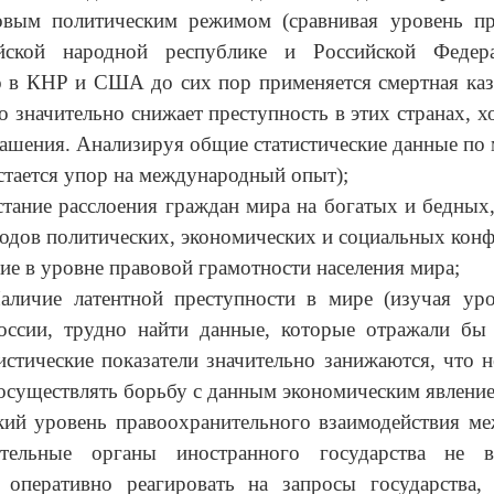
овым политическим режимом (сравнивая уровень пр
ской народной республике и Российской Федера
о в КНР и США до сих пор применяется смертная каз
о значительно снижает преступность в этих странах, х
ашения. Анализируя общие статистические данные по м
стается упор на международный опыт);
ие расслоения граждан мира на богатых и бедных, 
одов политических, экономических и социальных конф
 в уровне правовой грамотности населения мира;
 латентной преступности в мире (изучая уров
оссии, трудно найти данные, которые отражали бы
тистические показатели значительно занижаются, что н
осуществлять борьбу с данным экономическим явление
ровень правоохранительного взаимодействия ме
ительные органы иностранного государства не 
 оперативно реагировать на запросы государства,