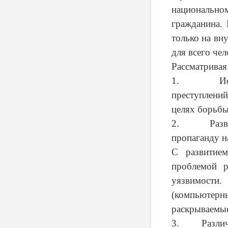
национально
гражданина. 
только на вн
для всего чел
Рассматривая
1. Историч
преступлений
целях борьбы
2. Развитие
пропаганду н
С развитием
проблемой р
уязвимости.
(компьютер
раскрываемые
3. Различие 