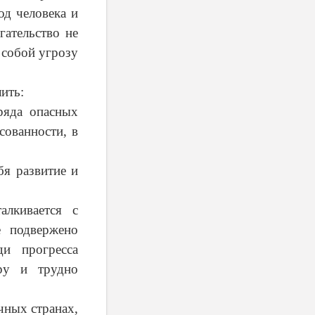
д человека и
гательство не
 собой угрозу
ить:
яда опасных
сованности, в
я развитие и
алкивается с
е подвержено
ди прогресса
ру и трудно
чных странах,