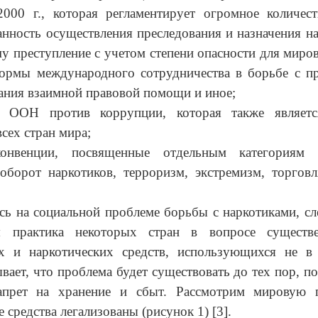
2000 г., которая регламентирует огромное количест
анность осуществления преследования и назначения на
 преступление с учетом степени опасности для миров
ормы международного сотрудничества в борьбе с пр
ания взаимной правовой помощи и иное;
я ООН против коррупции, которая также являетс
сех стран мира;
онвенции, посвященные отдельным категориям п
 оборот наркотиков, терроризм, экстремизм, торгов
сь на социальной проблеме борьбы с наркотиками, сле
я практика некоторых стран в вопросе существе
х и наркотических средств, использующихся не в
ывает, что проблема будет существовать до тех пор, по
апрет на хранение и сбыт. Рассмотрим мировую п
 средства легализованы (рисунок 1) [3].