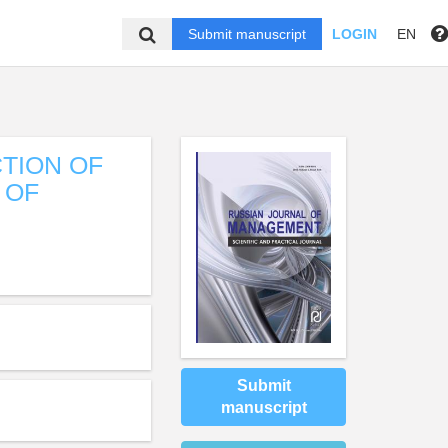
Submit manuscript
LOGIN
EN
TION OF
 OF
Submit
manuscript