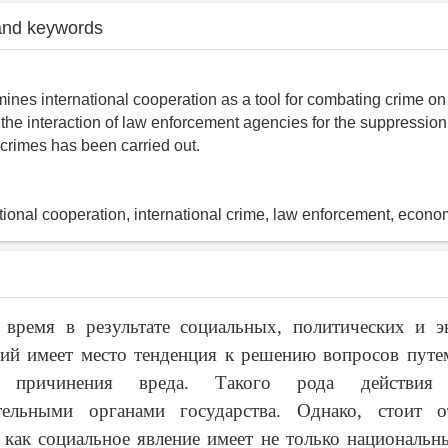
and keywords
mines international cooperation as a tool for combating crime on
 the interaction of law enforcement agencies for the suppression
 crimes has been carried out.
ational cooperation, international crime, law enforcement, econo
 время в результате социальных, политических и э
ний имеет место тенденция к решению вопросов путе
 причинения вреда. Такого рода действия п
тельными органами государства. Однако, стоит о
 как социальное явление имеет не только национальн