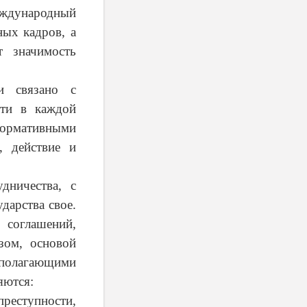
еждународный
ных кадров, а
т значимость
и связано с
сти в каждой
нормативными
, действие и
дничества, с
дарства свое.
соглашений,
зом, основой
ополагающими
яются:
реступности,