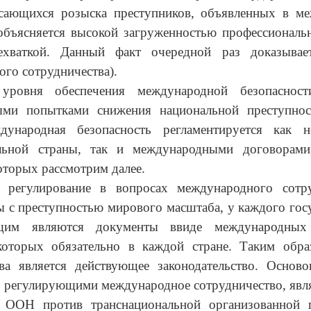
асающихся розыска преступников, объявленных в м
объясняется высокой загруженностью профессиональ
хваткой. Данный факт очередной раз доказывае
го сотрудничества).
уровня обеспечения международной безопасност
ыми попытками снижения национальной преступно
дународная безопасность регламентируется как 
льной страны, так и международными договорами
оторых рассмотрим далее.
 регулирование в вопросах международного сотру
 с преступностью мирового масштаба, у каждого госу
щим являются документы ввиде международных 
которых обязательно в каждой стране. Таким обра
тва является действующее законодательство. Основ
 регулирующими международное сотрудничество, явл
 ООН против транснациональной организованной п