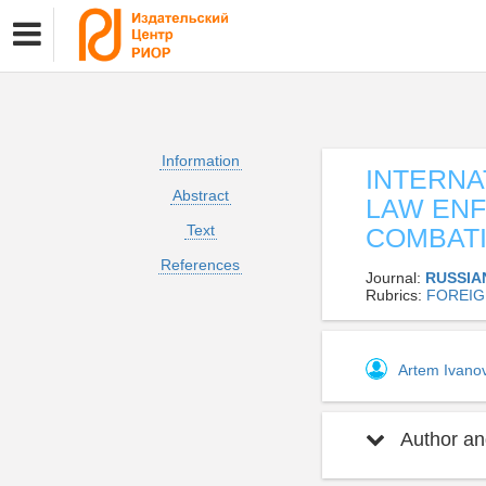
Information
INTERNA
Abstract
LAW ENF
Text
COMBAT
References
Journal:
RUSSIA
Rubrics:
FOREIG
Artem Ivano
Author and