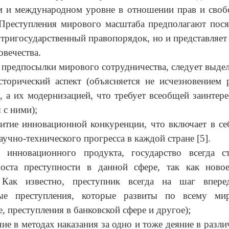
м и международном уровне в отношении прав и свобо
Преступления мирового масштаба предполагают пося
утригосударственный правопорядок, но и представляет
овечества.
 предпосылки мирового сотрудничества, следует выдел
еский аспект (объясняется не исчезновением р
, а их модернизацией, что требует всеобщей заинтере
 с ними);
 инновационной конкуренции, что включает в себ
аучно-технического прогресса в каждой стране [5].
 инновационного продукта, государство всегда ст
оста преступности в данной сфере, так как ново
 Как известно, преступник всегда на шаг впере
ные преступления, которые развиты по всему ми
, преступления в банковской сфере и другое);
в методах наказания за одно и тоже деяние в разли