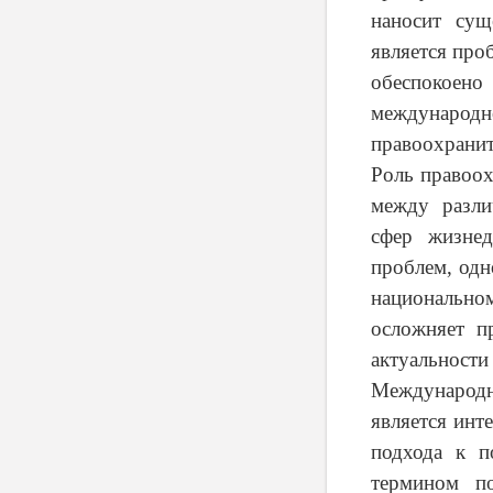
наносит сущ
является про
обеспокоено
международн
правоохранит
Роль правоох
между разли
сфер жизнед
проблем, одн
национально
осложняет п
актуальности
Международн
является инт
подхода к п
термином по