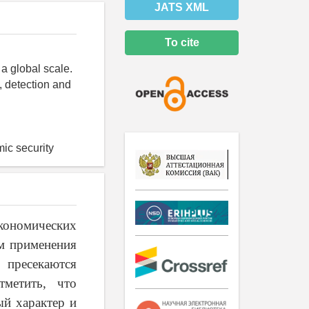
JATS XML
To cite
 a global scale.
, detection and
mic security
кономических
м применения
ресекаются
тметить, что
ый характер и