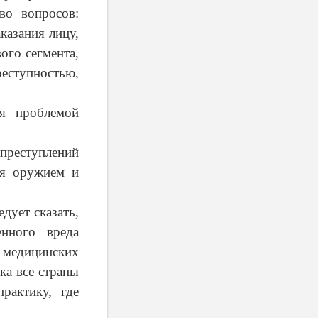
во вопросов:
казания лицу,
ого сегмента,
еступностью,
я проблемой
реступлений
ля оружием и
дует сказать,
нного вреда
 медицинских
ка все страны
рактику, где