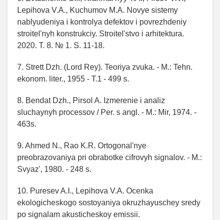
Lepihova V.A., Kuchumov M.A. Novye sistemy
nablyudeniya i kontrolya defektov i povrezhdeniy
stroitel'nyh konstrukciy. Stroitel'stvo i arhitektura.
2020. T. 8. № 1. S. 11-18.
7. Strett Dzh. (Lord Rey). Teoriya zvuka. - M.: Tehn.
ekonom. liter., 1955 - T.1 - 499 s.
8. Bendat Dzh., Pirsol A. Izmerenie i analiz
sluchaynyh processov / Per. s angl. - M.: Mir, 1974. -
463s.
9. Ahmed N., Rao K.R. Ortogonal'nye
preobrazovaniya pri obrabotke cifrovyh signalov. - M.:
Svyaz', 1980. - 248 s.
10. Puresev A.I., Lepihova V.A. Ocenka
ekologicheskogo sostoyaniya okruzhayuschey sredy
po signalam akusticheskoy emissii.