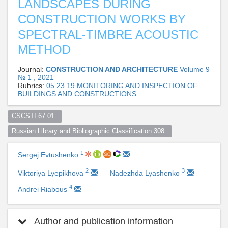
LANDSCAPES DURING
CONSTRUCTION WORKS BY
SPECTRAL-TIMBRE ACOUSTIC
METHOD
Journal:
CONSTRUCTION AND ARCHITECTURE
Volume 9
№ 1 , 2021
Rubrics:
05.23.19 MONITORING AND INSPECTION OF
BUILDINGS AND CONSTRUCTIONS
CSCSTI 67.01  
Russian Library and Bibliographic Classification 308  
1
Sergej Evtushenko
2
3
Viktoriya Lyepikhova
Nadezhda Lyashenko
4
Andrei Riabous
Author and publication information