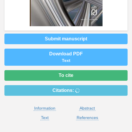
Submit manuscript
Download PDF
Text
To cite
Citations:
Information
Abstract
Text
References