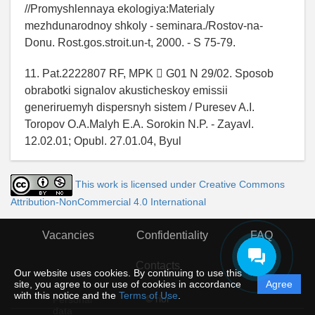
//Promyshlennaya ekologiya:Materialy
mezhdunarodnoy shkoly - seminara./Rostov-na-
Donu. Rost.gos.stroit.un-t, 2000. - S 75-79.
11. Pat.2222807 RF, MPK  G01 N 29/02. Sposob
obrabotki signalov akusticheskoy emissii
generiruemyh dispersnyh sistem / Puresev A.I.
Toropov O.A.Malyh E.A. Sorokin N.P. - Zayavl.
12.02.01; Opubl. 27.01.04, Byul
This work is licensed under Creative Commons
Attribution-NonCommercial 4.0 International
Vacancies
Confidentiality
FAQ
Contacts
Our website uses cookies. By continuing to use this
site, you agree to our use of cookies in accordance
Agree
with this notice and the
Terms of Use
.
© rior
Personal
data