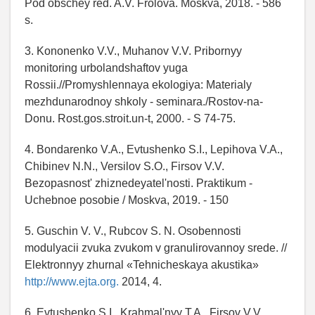
Pod obschey red. A.V. Frolova. Moskva, 2018. - 586
s.
3. Kononenko V.V., Muhanov V.V. Pribornyy
monitoring urbolandshaftov yuga
Rossii.//Promyshlennaya ekologiya: Materialy
mezhdunarodnoy shkoly - seminara./Rostov-na-
Donu. Rost.gos.stroit.un-t, 2000. - S 74-75.
4. Bondarenko V.A., Evtushenko S.I., Lepihova V.A.,
Chibinev N.N., Versilov S.O., Firsov V.V.
Bezopasnost' zhiznedeyatel'nosti. Praktikum -
Uchebnoe posobie / Moskva, 2019. - 150
5. Guschin V. V., Rubcov S. N. Osobennosti
modulyacii zvuka zvukom v granulirovannoy srede. //
Elektronnyy zhurnal «Tehnicheskaya akustika»
http://www.ejta.org.
2014, 4.
6. Evtushenko S.I., Krahmal'nyy T.A., Firsov V.V.,