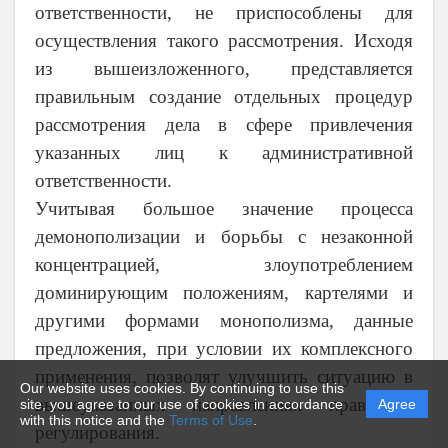
ответственности, не приспособлены для
осуществления такого рассмотрения. Исходя
из вышеизложенного, представляется
правильным создание отдельных процедур
рассмотрения дела в сфере привлечения
указанных лиц к административной
ответственности.
Учитывая большое значение процесса
демонополизации и борьбы с незаконной
концентрацией, злоупотреблением
доминирующим положениям, картелями и
другими формами монополизма, данные
предложения, при условии их комплексного
применения, позволят улучшить ситуацию в
Our website uses cookies. By continuing to use this
вышеуказанных направлениях правового
site, you agree to our use of cookies in accordance
Agree
with this notice and the
Terms of Use
.
регулирования.