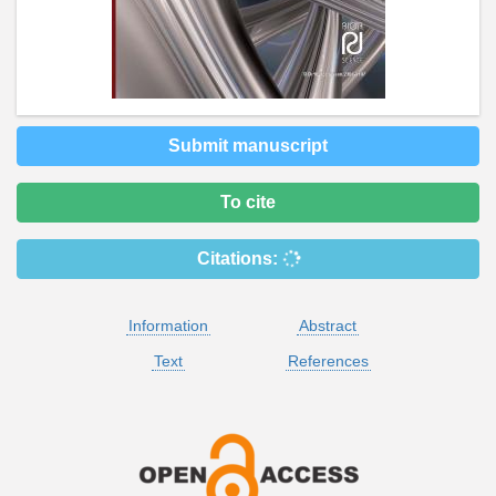
Submit manuscript
To cite
Citations:
Information
Abstract
Text
References