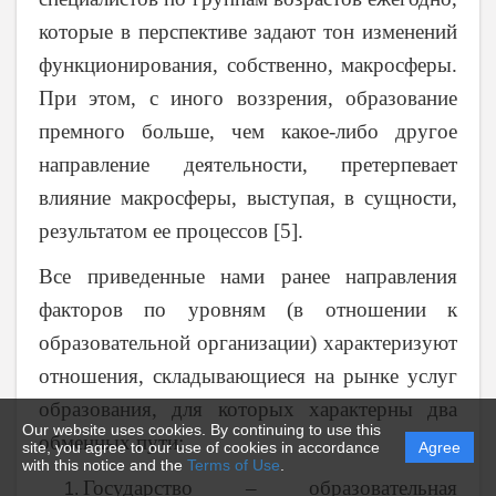
которые в перспективе задают тон изменений
функционирования, собственно, макросферы.
При этом, с иного воззрения, образование
премного больше, чем какое-либо другое
направление деятельности, претерпевает
влияние макросферы, выступая, в сущности,
результатом ее процессов [5].
Все приведенные нами ранее направления
факторов по уровням (в отношении к
образовательной организации) характеризуют
отношения, складывающиеся на рынке услуг
образования, для которых характерны два
Our website uses cookies. By continuing to use this
обменных пути:
site, you agree to our use of cookies in accordance
Agree
with this notice and the
Terms of Use
.
Государство – образовательная