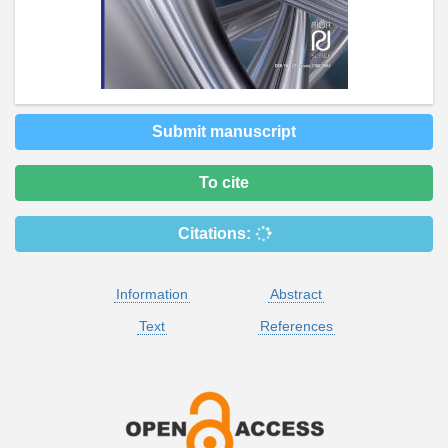
Submit manuscript
To cite
Citations:
Information
Abstract
Text
References