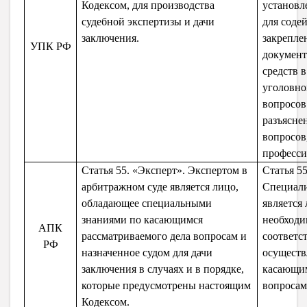
Кодексом, для производства
установл
судебной экспертизы и дачи
для соде
заключения.
закрепле
УПК РФ
документ
средств 
уголовно
вопросов 
разъясне
вопросов
професс
Статья 55. «Эксперт». Экспертом в
Статья 5
арбитражном суде является лицо,
Специали
обладающее специальными
является
знаниями по касающимся
необходи
АПК
рассматриваемого дела вопросам и
соответс
РФ
назначенное судом для дачи
осуществ
заключения в случаях и в порядке,
касающим
которые предусмотрены настоящим
вопросам
Кодексом.