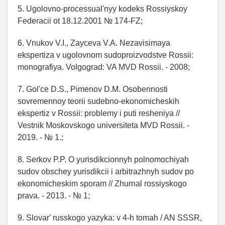
5. Ugolovno-processual'nyy kodeks Rossiyskoy
Federacii ot 18.12.2001 № 174-FZ;
6. Vnukov V.I., Zayceva V.A. Nezavisimaya
ekspertiza v ugolovnom sudoproizvodstve Rossii:
monografiya. Volgograd: VA MVD Rossii. - 2008;
7. Gol'ce D.S., Pimenov D.M. Osobennosti
sovremennoy teorii sudebno-ekonomicheskih
ekspertiz v Rossii: problemy i puti resheniya //
Vestnik Moskovskogo universiteta MVD Rossii. -
2019. - № 1.;
8. Serkov P.P. O yurisdikcionnyh polnomochiyah
sudov obschey yurisdikcii i arbitrazhnyh sudov po
ekonomicheskim sporam // Zhurnal rossiyskogo
prava. - 2013. - № 1;
9. Slovar' russkogo yazyka: v 4-h tomah / AN SSSR,