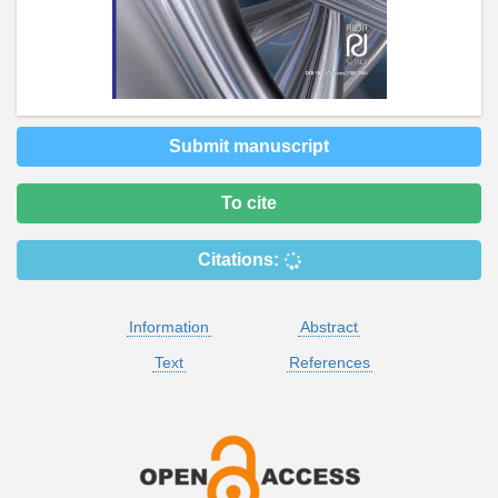
Submit manuscript
To cite
Citations:
Information
Abstract
Text
References