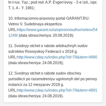
In-t rus. Yaz.; pod red. A.P. Evgen'evoy. - 2-e izd., ispr.
T. 1. A - Y. 1981;
10. Informacionno-pravovoy portal GARANT.RU:
Vetrov V. Sudebnaya ekspertiza
URL:
https://www.garant.ru/ia/opinion/author/vetrov/54
1249/
(data obrascheniya: 20.08.2019);
11. Svodnyy otchet o rabote arbitrazhnyh sudov
sub'ektov Rossiyskoy Federacii v 2018 g.
URL:
http://www.cdep.ru/index.php?id=79&item=4890
(data obrascheniya: 24.08.2019);
12. Svodnyy otchet o rabote sudov obschey
yurisdikcii po rassmotreniyu ugolovnyh del po pervoy
instancii za 12 mesyacev 2018 g.
URL:
http://www.cdep.ru/index.php?id=79&item=4891
(data obrascheniya: 24.08.2019).