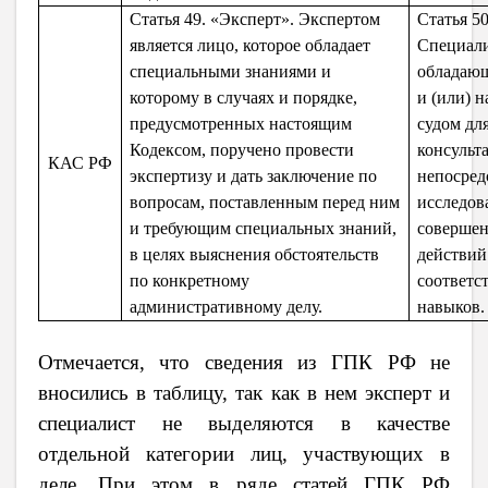
Статья 49. «Эксперт». Экспертом
Статья 5
является лицо, которое обладает
Специали
специальными знаниями и
обладаю
которому в случаях и порядке,
и (или) 
предусмотренных настоящим
судом дл
Кодексом, поручено провести
консульт
КАС РФ
экспертизу и дать заключение по
непосред
вопросам, поставленным перед ним
исследов
и требующим специальных знаний,
совершен
в целях выяснения обстоятельств
действий
по конкретному
соответс
административному делу.
навыков.
Отмечается, что сведения из ГПК РФ не
вносились в таблицу, так как в нем эксперт и
специалист не выделяются в качестве
отдельной категории лиц, участвующих в
деле. При этом в ряде статей ГПК РФ