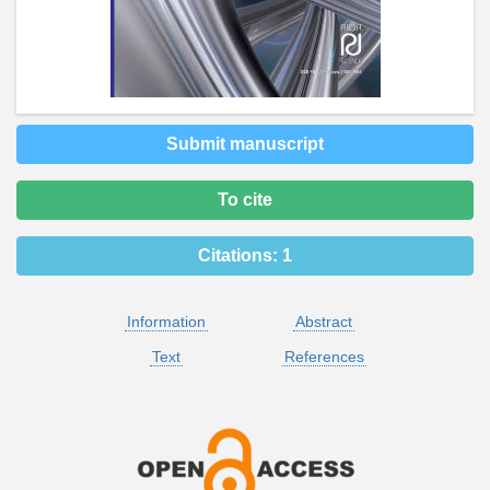
Submit manuscript
To cite
Citations:
1
Information
Abstract
Text
References