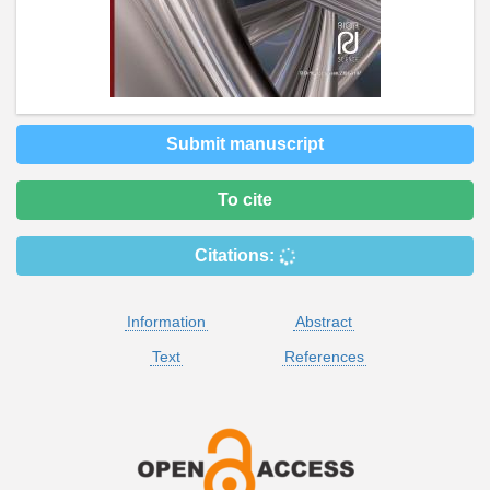
Submit manuscript
To cite
Citations:
Information
Abstract
Text
References