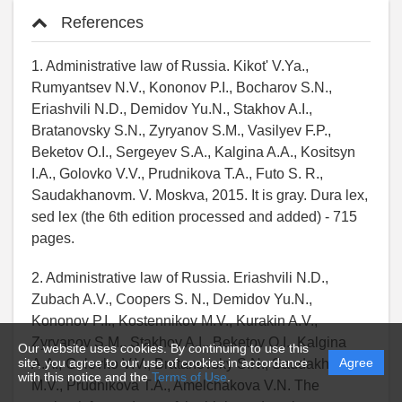
References
1. Administrative law of Russia. Kikot' V.Ya.,
Rumyantsev N.V., Kononov P.I., Bocharov S.N.,
Eriashvili N.D., Demidov Yu.N., Stakhov A.I.,
Bratanovsky S.N., Zyryanov S.M., Vasilyev F.P.,
Beketov O.I., Sergeyev S.A., Kalgina A.A., Kositsyn
I.A., Golovko V.V., Prudnikova T.A., Futo S. R.,
Saudakhanovm. V. Moskva, 2015. It is gray. Dura lex,
sed lex (the 6th edition processed and added) - 715
pages.
2. Administrative law of Russia. Eriashvili N.D.,
Zubach A.V., Coopers S. N., Demidov Yu.N.,
Kononov P.I., Kostennikov M.V., Kurakin A.V.,
Zyryanov S.M., Stakhov A.I., Beketov O.I., Kalgina
Our website uses cookies. By continuing to use this
site, you agree to our use of cookies in accordance
Agree
A.A., Golovko V.V., Bratanovsky S.N., Saudakhanov
with this notice and the
Terms of Use
.
M.V., Prudnikova T.A., Amelchakova V.N. The