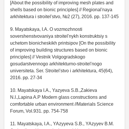
[About the possibility of improving mesh plates and
shells based on bionic principles] // Regional'naya
arkhitektura i stroitel'stvo, №2 (27), 2016. pp. 137-145
9. Mayatskaya, I.A. O vozmozhnosti
sovershenstvovaniya stroitel'nykh konstruktsiy s
uchetom bionicheskikh printsipov [On the possibility
of improving building structures based on bionic
principles] // Vestnik Volgogradskogo
gosudarstvennogo arkhitekturno-stroitel'nogo
universiteta. Ser. Stroitel'stvo i arkhitektura, 45(64),
2016. pp. 27-34
10. Mayatskaya I.A., Yazyeva S.B.,Zakieva
N.I.,Lapina A.P Modern glass constructions and
comfortable urban environment //Materials Science
Forum, Vol.931. pp. 754-758
11. Mayatskaya, I.A., YAzyyeva S.B., YAzyyev B.M.