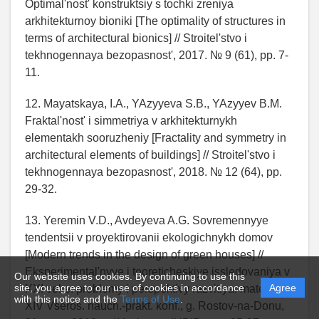
Optimal'nost' konstruktsiy s tochki zreniya
arkhitekturnoy bioniki [The optimality of structures in
terms of architectural bionics] // Stroitel'stvo i
tekhnogennaya bezopasnost', 2017. № 9 (61), pp. 7-
11.
12. Mayatskaya, I.A., YAzyyeva S.B., YAzyyev B.M.
Fraktal'nost' i simmetriya v arkhitekturnykh
elementakh sooruzheniy [Fractality and symmetry in
architectural elements of buildings] // Stroitel'stvo i
tekhnogennaya bezopasnost', 2018. № 12 (64), pp.
29-32.
13. Yeremin V.D., Avdeyeva A.G. Sovremennyye
tendentsii v proyektirovanii ekologichnykh domov
[Modern trends in the design of green houses] //
Eksperimental'nyye i teoreticheskiye issledovaniya v
Our website uses cookies. By continuing to use this
site, you agree to our use of cookies in accordance
Agree
XXI veke: problemy i perspektivy razvitiya: materialy
with this notice and the
Terms of Use
.
XIV Vseros. nauch.-prakt. konf., g. Rostov-na-Donu,