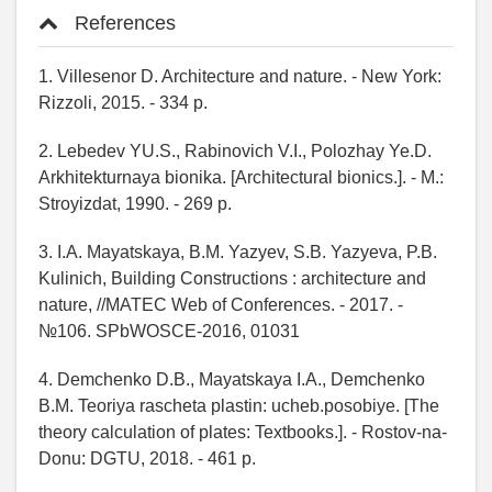
References
1. Villesenor D. Architecture and nature. - New York:
Rizzoli, 2015. - 334 p.
2. Lebedev YU.S., Rabinovich V.I., Polozhay Ye.D.
Arkhitekturnaya bionika. [Architectural bionics.]. - M.:
Stroyizdat, 1990. - 269 p.
3. I.A. Mayatskaya, B.M. Yazyev, S.B. Yazyeva, P.B.
Kulinich, Building Constructions : architecture and
nature, //MATEC Web of Conferences. - 2017. -
№106. SPbWOSCE-2016, 01031
4. Demchenko D.B., Mayatskaya I.A., Demchenko
B.M. Teoriya rascheta plastin: ucheb.posobiye. [The
theory calculation of plates: Textbooks.]. - Rostov-na-
Donu: DGTU, 2018. - 461 p.