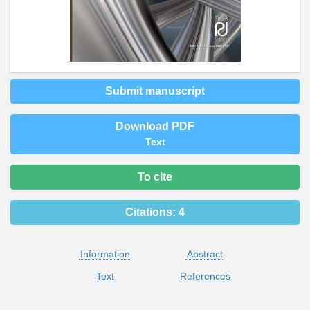
Submit manuscript
Download PDF
Text
To cite
Citations:
4
Information
Abstract
Text
References