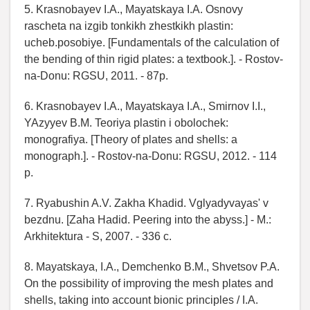
5. Krasnobayev I.A., Mayatskaya I.A. Osnovy
rascheta na izgib tonkikh zhestkikh plastin:
ucheb.posobiye. [Fundamentals of the calculation of
the bending of thin rigid plates: a textbook.]. - Rostov-
na-Donu: RGSU, 2011. - 87p.
6. Krasnobayev I.A., Mayatskaya I.A., Smirnov I.I.,
YAzyyev B.M. Teoriya plastin i obolochek:
monografiya. [Theory of plates and shells: a
monograph.]. - Rostov-na-Donu: RGSU, 2012. - 114
p.
7. Ryabushin A.V. Zakha Khadid. Vglyadyvayas' v
bezdnu. [Zaha Hadid. Peering into the abyss.] - M.:
Arkhitektura - S, 2007. - 336 c.
8. Mayatskaya, I.A., Demchenko B.M., Shvetsov P.A.
On the possibility of improving the mesh plates and
shells, taking into account bionic principles / I.A.