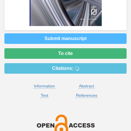
Submit manuscript
To cite
Citations:
Information
Abstract
Text
References