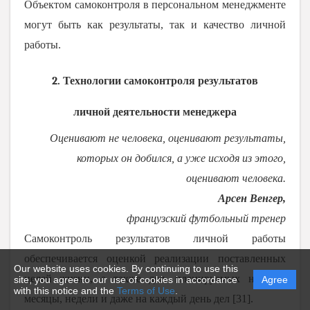
Объектом самоконтроля в персональном менеджменте
могут быть как результаты, так и качество личной
работы.
2. Технологии самоконтроля результатов
личной деятельности менеджера
Оценивают не человека, оценивают результаты,
которых он добился, а уже исходя из этого,
оценивают человека.
Арсен Венгер,
французский футбольный тренер
Самоконтроль результатов личной работы
обеспечивается оценкой реализации поставленных
Our website uses cookies. By continuing to use this
целей жизни, а также дел, планируемых на год,
site, you agree to our use of cookies in accordance
Agree
with this notice and the
Terms of Use
.
месяцы, недели и даже на каждый день дел [31].