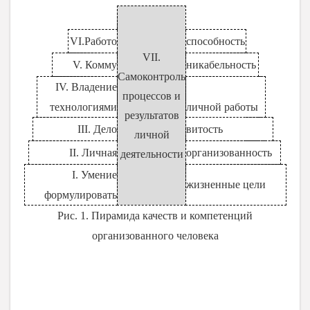
VI.Работо
способность
VII
.
V. Комму
никабельность
Самоконтроль
IV. Владение
процессов и
технологиями
личной работы
результатов
III. Дело
витость
личной
II. Личная
организованность
деятельности
I. Умение
жизненные цели
формулировать
Рис. 1. Пирамида качеств и компетенций
организованного человека