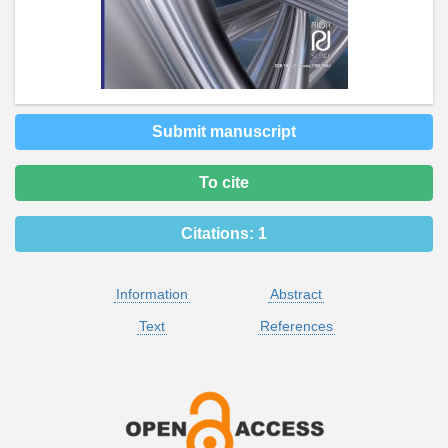
Submit manuscript
To cite
Citations:
1
Information
Abstract
Text
References