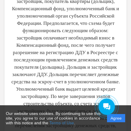
застройщик, покупатель квартиры (дольщик),
Компенсационный фонд, уполномоченный банк и
уполномоченный орган субъекта Российской
Федерации. Предполагается, что схема будет
функционировать следующим образом:
застройщик оплачивает необходимый взнос в
Компенсационный фонд, после чего получает
разрешение на регистрацию ДДУ в Росреестре с
последующим привлечением денежных средств
покупателя (дольщика). Дольщик и застройщик
заключают ДДУ. Дольщик перечисляет денежные
средства на эскроу-счет в уполномоченном банке.
Уполномоченный банк выдает целевой кредит
застройщику. По мере завершения этапов
строительства объекта, со счета эскроу
застройщику будут перечисляться денежные
Our website uses cookies. By continuing to use this
средства покупателя. Предполагается, что схема
site, you agree to our use of cookies in accordance
Agree
with this notice and the
Terms of Use
.
перечисления застройщику денежных средств,