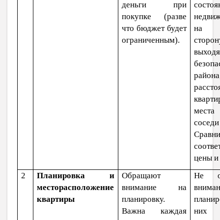
деньги при
состоя
покупке (разве
недвиж
что бюджет будет
на 
ограниченным).
сторон
выход
безопа
района
расст
квар
места
сосед
Сравн
соотве
цены и
2
Планировка и
Обращают
Не о
месторасположение
внимание на
вним
квартиры
планировку.
планир
Важна каждая
них 