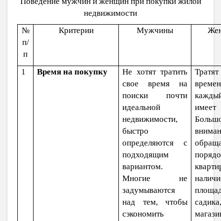
Поведение мужчин и женщин при покупки жилой
недвижимости
№
Критерии
Мужчины
Же
п/
п
1
Время на покупку
Не хотят тратить
Тратя
свое время на
времен
поиски почти
кажды
идеальной
имеет 
недвижимости,
Больш
быстро
внима
определяются с
обращ
подходящим
пор
вариантом.
кварти
Многие не
наличи
задумываются
площад
над тем, чтобы
садика
сэкономить
магази