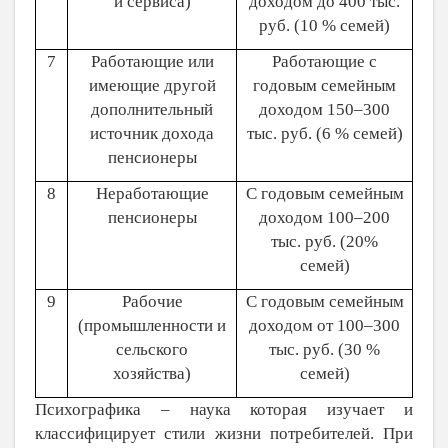
и сервиса)
доходом до 400 тыс.
руб. (10 % семей)
7
Работающие или
Работающие с
имеющие другой
годовым семейным
дополнительный
доходом 150–300
источник дохода
тыс. руб. (6 % семей)
пенсионеры
8
Неработающие
С годовым семейным
пенсионеры
доходом 100–200
тыс. руб. (20%
семей)
9
Рабочие
С годовым семейным
(промышленности и
доходом от 100–300
сельского
тыс. руб. (30 %
хозяйства)
семей)
Психографика – наука которая изучает и
классифицирует стили жизни потребителей. При