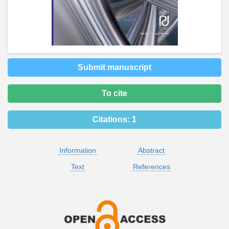
Submit manuscript
To cite
Citations:
1
Information
Abstract
Text
References