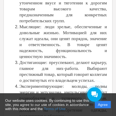
утонченном вкусе и тяготении к дорогим
товарам высокого качества,
предназначенным для конкретных
потребительских групп.
Мыслящие: люди зрелые, обеспеченные и
довольные жизнью. Мотивацией для них
служат идеалы, они ценят порядок, значение
и ответственность. В товаре ценят
надежность, функциональность и
ценностную значимость.
Достигающие: преуспевают, делают карьеру,
главное для них-работа. Выбирают
престижный товар, который говорит коллегам
о достигнутых его владельцем успехах.
Экспериментирующие: молоды, полны
энергии и энтузиазма, импульсивны, жаждут
разнообразия и душевного волнения.
Our website uses cookies. By continuing to use this
Направляют относительно большую часть
site, you agree to our use of cookies in accordance
Agree
with this notice and the
Terms of Use
.
доходов на приобретение одежды,