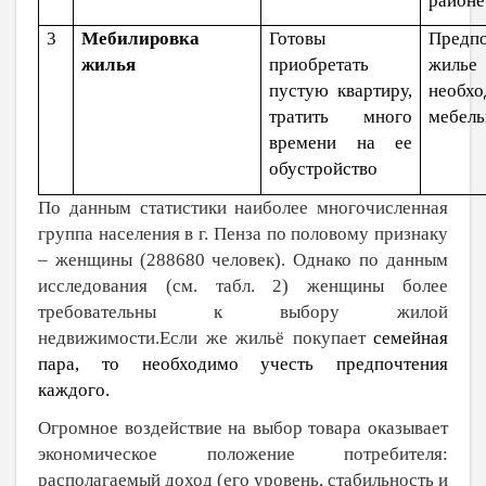
районе
3
Мебилировка
Готовы
Предп
жилья
приобретать
жилье
пустую квартиру,
необх
тратить много
мебел
времени на ее
обустройство
По данным статистики наиболее многочисленная
группа населения в г. Пенза по половому признаку
– женщины (288680 человек). Однако по данным
исследования (см. табл. 2) женщины более
требовательны к выбору жилой
недвижимости.Если же жильё покупает
семейная
пара, то необходимо учесть предпочтения
каждого.
Огромное воздействие на выбор товара оказывает
экономическое положение потребителя:
располагаемый доход (его уровень, стабильность и