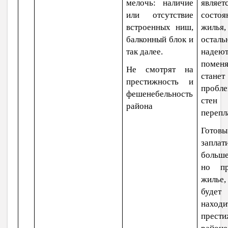
мелочь: наличие
являе
или отсутствие
состоя
встроенных ниш,
жилья,
балконный блок и
осталь
так далее.
надеют
помен
Не смотрят на
станет
престижность и
пробл
фешенебельность
сте
района
перепл
Готовы
заплат
больш
но пр
жилье
будет
наход
прест