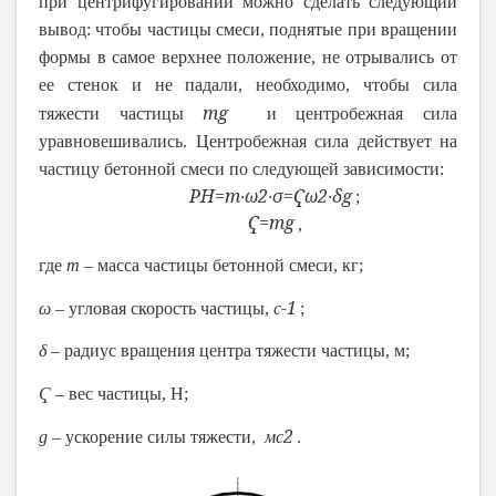
при центрифугировании можно сделать следующий
вывод: чтобы частицы смеси, поднятые при вращении
формы в самое верхнее положение, не отрывались от
ее стенок и не падали, необходимо, чтобы сила
mg
тяжести частицы
и центробежная сила
уравновешивались. Центробежная сила действует на
частицу бетонной смеси по следующей зависимости:
P
H
=
m
∙
ω
2
∙
σ
=
Ҁ
ω
2
∙
δ
g
;
Ҁ
=
mg
,
где
m
– масса частицы бетонной смеси, кг;
-
1
ω
– угловая скорость частицы,
с
;
δ
– радиус вращения центра тяжести частицы, м;
Ҁ
– вес частицы, Н;
2
g
– ускорение силы тяжести,
м
с
.