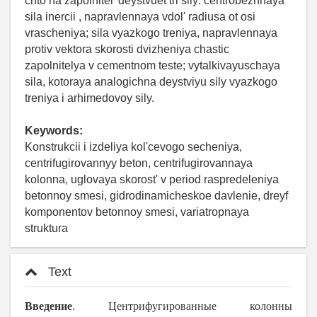
chto na zapolnitel' deystvuet tri sily: centrobezhnaya
sila inercii , napravlennaya vdol' radiusa ot osi
vrascheniya; sila vyazkogo treniya, napravlennaya
protiv vektora skorosti dvizheniya chastic
zapolnitelya v cementnom teste; vytalkivayuschaya
sila, kotoraya analogichna deystviyu sily vyazkogo
treniya i arhimedovoy sily.
Keywords:
Konstrukcii i izdeliya kol'cevogo secheniya,
centrifugirovannyy beton, centrifugirovannaya
kolonna, uglovaya skorost' v period raspredeleniya
betonnoy smesi, gidrodinamicheskoe davlenie, dreyf
komponentov betonnoy smesi, variatropnaya
struktura
Text
Введение
.
Центрифугированные колонны