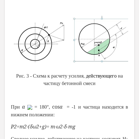
Рис. 3 - Схема к расчету усилия,
действующего
на
частицу бетонной смеси
α
cos
α
При
= 180°,
= -1 и частица находится в
нижнем положении:
P
2
=
m
2
∙
(
δ
ω
2
+
g
)
=
m
∙
ω
2
∙
δ
-
mg
Среднее усилие, действующее на частицу, составит, Н: