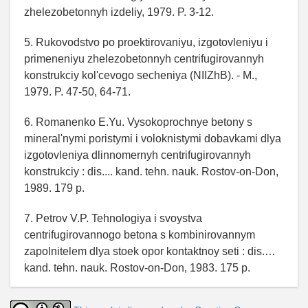
zhelezobetonnyh izdeliy, 1979. P. 3-12.
5. Rukovodstvo po proektirovaniyu, izgotovleniyu i
primeneniyu zhelezobetonnyh centrifugirovannyh
konstrukciy kol'cevogo secheniya (NIIZhB). - M.,
1979. P. 47-50, 64-71.
6. Romanenko E.Yu. Vysokoprochnye betony s
mineral'nymi poristymi i voloknistymi dobavkami dlya
izgotovleniya dlinnomernyh centrifugirovannyh
konstrukciy : dis.... kand. tehn. nauk. Rostov-on-Don,
1989. 179 p.
7. Petrov V.P. Tehnologiya i svoystva
centrifugirovannogo betona s kombinirovannym
zapolnitelem dlya stoek opor kontaktnoy seti : dis.…
kand. tehn. nauk. Rostov-on-Don, 1983. 175 p.