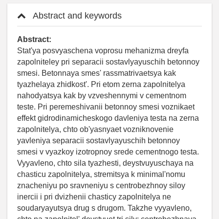
Abstract and keywords
Abstract:
Stat'ya posvyaschena voprosu mehanizma dreyfa
zapolniteley pri separacii sostavlyayuschih betonnoy
smesi. Betonnaya smes' rassmatrivaetsya kak
tyazhelaya zhidkost'. Pri etom zerna zapolnitelya
nahodyatsya kak by vzveshennymi v cementnom
teste. Pri peremeshivanii betonnoy smesi voznikaet
effekt gidrodinamicheskogo davleniya testa na zerna
zapolnitelya, chto ob'yasnyaet vozniknovenie
yavleniya separacii sostavlyayuschih betonnoy
smesi v vyazkoy izotropnoy srede cementnogo testa.
Vyyavleno, chto sila tyazhesti, deystvuyuschaya na
chasticu zapolnitelya, stremitsya k minimal'nomu
znacheniyu po sravneniyu s centrobezhnoy siloy
inercii i pri dvizhenii chasticy zapolnitelya ne
soudaryayutsya drug s drugom. Takzhe vyyavleno,