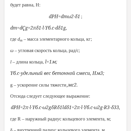
будет равна, Н:
d
P
H
=
dm
ω
2
∙
δ
1
;
dm
=
d
Ҁ
g
=
2
π
δ
1
∙
l
∙
Y
б.с
∙
d
δ
1
g
,
где
d
– масса элементарного кольца, кг;
m
ω
– угловая скорость кольца, рад/с;
l
=1м;
l
– длина кольца,
Y
б.с
-
удельный вес бетонной смеси,
Н
м
3
;
м
с
2
.
g
– ускорение силы тяжести
,
Отсюда следует следующее выражение:
d
P
H
=
2
π
∙
l
∙
Y
б.с
∙
ω
2
g
δ
R
δ
1
l
d
δ
1
=
2
π
∙
l
∙
Y
б.с
∙
ω
2
g
∙
R
3
-
δ
3
3
,
где
R
– наружный радиус кольцевого элемента, м;
δ – внутренний радиус кольцевого элемента, м.