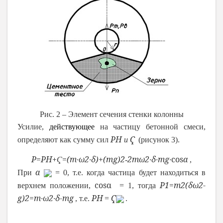
Рис. 2 – Элемент сечения стенки колонны
Усилие,
действующее
на частицу бетонной смеси,
P
H
Ҁ
определяют как сумму сил
и
(рисунок 3).
P
=
P
H
+
=
(
m
ω
2
δ
)
+
(
mg
)
2
2
m
ω
2
δ
mg
cos
α
Ҁ
∙
∙
-
∙
∙
∙
,
α
При
= 0, т.е. когда частица будет находиться в
cos
α
P
1
=
m
2
(
δ
ω
2
-
верхнем положении,
= 1, тогда
g
)
2
=
m
∙
ω
2
∙
δ
-
mg
P
H
Ҁ
, т.е.
=
.