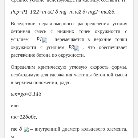
P
ср
=
P
1
+
P
2
2
=
m
∙
ω
2
∙
δ
-
mg
+
m
∙
ω
2
∙
δ
+
mg
2
=
m
ω
2
δ
.
Вследствие неравномерного распределения усилия
бетонная смесь с нижних точек окружности с
P
1
усилием
перемещается в верхние точки
P
2
окружности с усилием
, что обеспечивает
растяжение бетона по окружности.
Определим критическую угловую скорость формы,
необходимую для удержания частицы бетонной смеси
в верхнем положении, рад/с.
ω
к
=
g
σ
≈
3.14
δ
или
n
к
=
1
2
δ
об
с
,
δ
где
– внутренний диаметр кольцевого элемента,
м.