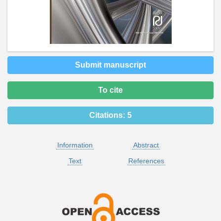
Submit manuscript
To cite
Citations:
5
Information
Abstract
Text
References