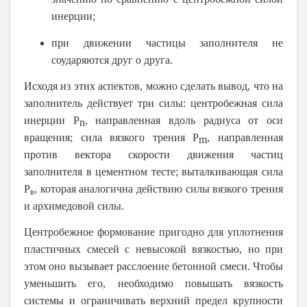
инерции;
при движении частицы заполнителя не
соударяются друг о друга.
Исходя из этих аспектов, можно сделать вывод, что на
заполнитель действует три силы: центробежная сила
инерции Р
, направленная вдоль радиуса от оси
n
вращения; сила вязкого трения Р
, направленная
m
против вектора скорости движения частиц
заполнителя в цементном тесте; выталкивающая сила
Р
, которая аналогична действию силы вязкого трения
в
и архимедовой силы.
Центробежное формование пригодно для уплотнения
пластичных смесей с невысокой вязкостью, но при
этом оно вызывает расслоение бетонной смеси. Чтобы
уменьшить его, необходимо повышать вязкость
системы и ограничивать верхний предел крупности