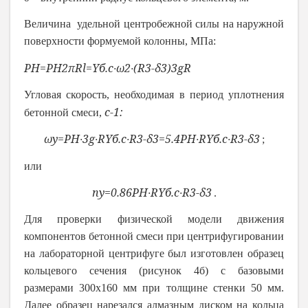
Величина удельной центробежной силы на наружной
поверхности формуемой колонны, МПа:
P
H
=
P
H
2
πRl
=
Y
б.с
∙
ω
2
∙
(
R
3
-
δ
3
)
3
gR
Угловая скорость, необходимая в период уплотнения
с
-
1
:
бетонной смеси,
ω
y
=
P
H
∙
3
g
∙
R
Y
б.с
∙
R
3
-
δ
3
=5.4
P
H
∙
R
Y
б.с
∙
R
3
-
δ
3
;
или
n
y
=0.86
P
H
∙
R
Y
б.с
∙
R
3
-
δ
3
.
Для проверки физической модели движения
компонентов бетонной смеси при центрифугировании
на лабораторной центрифуге был изготовлен образец
кольцевого сечения (рисунок 4б) с базовыми
размерами 300х160 мм при толщине стенки 50 мм.
Далее образец нарезался алмазным диском на кольца