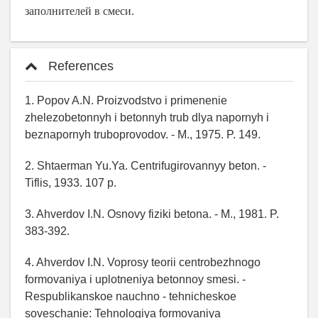
заполнителей в смеси.
References
1. Popov A.N. Proizvodstvo i primenenie
zhelezobetonnyh i betonnyh trub dlya napornyh i
beznapornyh truboprovodov. - M., 1975. P. 149.
2. Shtaerman Yu.Ya. Centrifugirovannyy beton. -
Tiflis, 1933. 107 p.
3. Ahverdov I.N. Osnovy fiziki betona. - M., 1981. P.
383-392.
4. Ahverdov I.N. Voprosy teorii centrobezhnogo
formovaniya i uplotneniya betonnoy smesi. -
Respublikanskoe nauchno - tehnicheskoe
soveschanie: Tehnologiya formovaniya