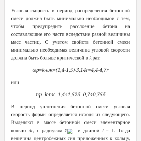
Угловая скорость в период распределения бетонной
смеси должна быть минимально необходимой с тем,
чтобы предупредить расслоение бетона на
составляющие его части вследствие разной величины
масс частиц. С учетом свойств бетонной смеси
минимально необходимая величина угловой скорости
должна быть больше критической в
k
раз:
ω
р
=
k
∙
ω
к
=
(1,4-1,5)∙3,14
r
=
4,4-4,7
r
или
n
р
=
k
∙
n
к
=
1,4÷1,5
2
δ
=
0,7÷0,75
δ
В период уплотнения бетонной смеси угловая
скорость формы определяется исходя из следующего.
Выделяют в массе бетонной смеси элементарное
r
кольцо
dr
, с радиусом
и длиной
l
= 1. Тогда
величина центробежных сил приложенных к кольцу,