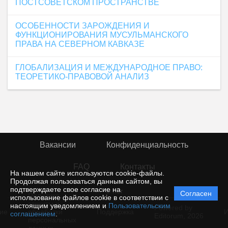
ПОСТСОВЕТСКОМ ПРОСТРАНСТВЕ
ОСОБЕННОСТИ ЗАРОЖДЕНИЯ И
ФУНКЦИОНИРОВАНИЯ МУСУЛЬМАНСКОГО
ПРАВА НА СЕВЕРНОМ КАВКАЗЕ
ГЛОБАЛИЗАЦИЯ И МЕЖДУНАРОДНОЕ ПРАВО:
ТЕОРЕТИКО-ПРАВОВОЙ АНАЛИЗ
Вакансии
Конфиденциальность
FAQ
Контакты
На нашем сайте используются cookie-файлы.
Продолжая пользоваться данным сайтом, вы
подтверждаете свое согласие на
© rior
Согласен
Политика
использование файлов cookie в соответствии с
защиты и
настоящим уведомлением и
Пользовательским
Powered by
ие
обработки
Поддержка
И
соглашением
.
Editorum,
2026
персональных