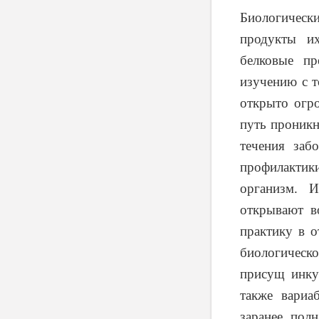
Биологическ
продукты их
белковые пр
изучению с т
открыто огро
путь проникн
течения заб
профилактик
организм. 
открывают в
практику в 
биологическо
присущ инку
также вариа
заранее пол