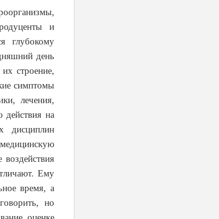
роорганизмы,
продуценты и
ся глубокому
одняшний день
 их строение,
ские симптомы
ки, лечения,
 действия на
х дисциплин
-медицинскую
 воздействия
отличают. Ему
ное время, а
говорить, но
вание оценке