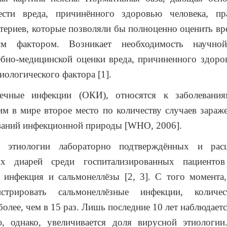
ести вреда, причинённого здоровью человека, пр
териев, которые позволяли бы полноценно оценить вр
ким фактором. Возникает необходимость научной
ебно-медицинской оценки вреда, причиненного здоро
иологического фактора [1].
чные инфекции (ОКИ), относятся к заболевания
 в мире второе место по количеству случаев зараж
ваний инфекционной природы [
WHO
, 2006].
е этиологии лабораторно подтверждённых и рас
ых диарей среди госпитализированных пациентов
 инфекция и сальмонеллёзы [2, 3]. С того момента
истрировать сальмонеллёзные инфекции, количес
более, чем в 15 раз. Лишь последние 10 лет наблюдаетс
, однако, увеличивается доля вирусной этиологии