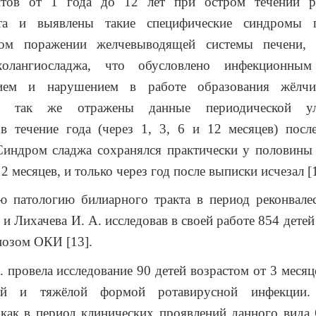
тов от 1 года до 12 лет при остром течении р
ита и выявлены такие специфические синдромы 
ном поражении желчевыводящей системы печени,
олангиосладжа, что обусловлено инфекционным 
нием и нарушением в работе образования жёлч
ии так же отражены данные периодической уль
 в течение года (через 1, 3, 6 и 12 месяцев) посл
Синдром сладжа сохранялся практически у половины
 месяцев, и только через год после выписки исчезал [1
 патологию билиарного тракта в период реконвал
 и Лихачева И. А. исследовав в своей работе 854 детей
гнозом ОКИ [13].
. провела исследование 90 детей возрастом от 3 месяце
лой и тяжёлой формой ротавирусной инфекции.
как в период клинических проявлений данного вида