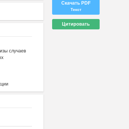
Скачать PDF
Текст
Цитировать
тизы случаев
ых
кции