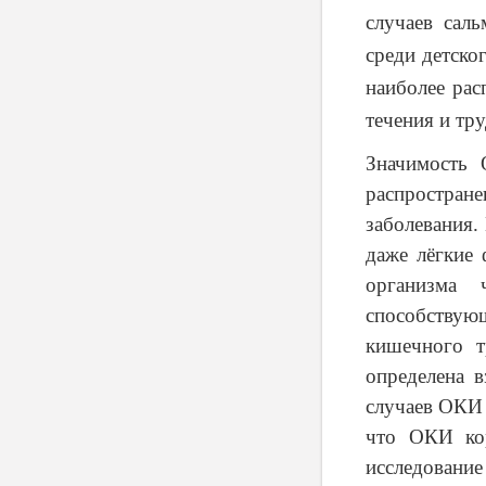
случаев сал
среди детско
наиболее ра
течения и тр
Значимость 
распростран
заболевания.
даже лёгкие
организма 
способству
кишечного 
определена в
случаев ОКИ
что ОКИ кор
исследовани