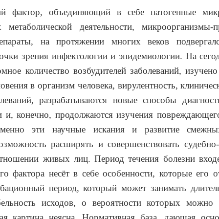
ий фактор, объединяющий в себе патогенные мик
 метаболической деятельности, микроорганизмы-
епараты, на протяжении многих веков подвергал
очки зрения инфектологии и эпидемиологии. На сег
мное количество возбудителей заболеваний, изучено
овения в организм человека, вирулентность, клиниче
олеваний, разрабатываются новые способы диагности
и и, конечно, продолжаются изучения повреждающего
Именно эти научные искания и развитие смежны
озможность расширять и совершенствовать судебно
отношении живых лиц. Период течения болезни входе
го фактора несёт в себе особенности, которые его 
бационный период, который может занимать длитель
бельность исходов, о вероятности которых можно 
ная картина неясна. Нормативная база, дающая осно