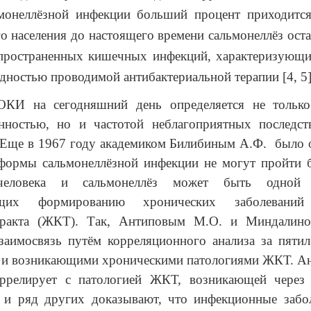
ьмонеллёзной инфекции больший процент приходится
го населения до настоящего времени сальмонеллёз оста
спространенных кишечных инфекций, характеризующи
удностью проводимой антибактериальной терапии [4, 5]
ОКИ на сегодняшний день определяется не тольк
енностью, но и частотой неблагоприятных последст
 Еще в 1967 году академиком Билибиным А.Ф. было 
 формы сальмонеллёзной инфекции не могут пройти б
человека и сальмонеллёз может быть одной
ющих формированию хронических заболеваний
тракта (ЖКТ). Так, Антиповым М.О. и Миндалино
заимосвязь путём корреляционного анализа за пяти
 и возникающими хроническими патологиями ЖКТ. Ана
релирует с патологией ЖКТ, возникающей через 
е и ряд других доказывают, что инфекционные заб