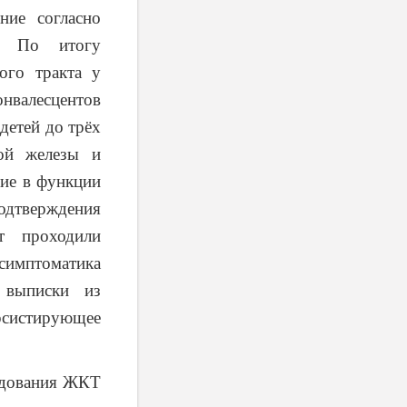
ние согласно
я. По итогу
ого тракта у
онвалесцентов
детей до трёх
ной железы и
ние в функции
одтверждения
т проходили
 симптоматика
 выписки из
ерсистирующее
ледования ЖКТ