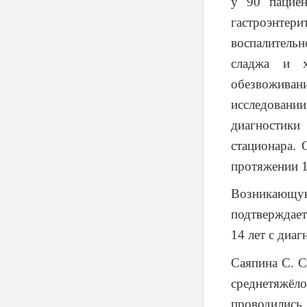
у 90 пациен
гастроэнтер
воспалитель
сладжа и х
обезвожива
исследован
диагностики
стационара. 
протяжении 12
Возникающую
подтверждает
14 лет с диа
Саяпина С. С
среднетяжё
проводились 