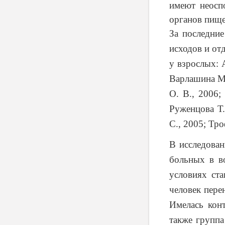
имеют неосп
органов пище
За последние
исходов и от
у взрослых: 
Варлашина М.
О. В., 2006;
Руженцова Т.
С., 2005; Тро
В исследова
больных в во
условиях ст
человек пере
Имелась кон
также группа