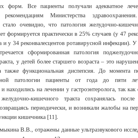
ых форм. Все пациенты получали адекватное лече
м рекомендациям Министерства здравоохранени
я стало очевидно, что патология желудочно-кишечн
лет формируется практически в 25% случаев (у 47 рек
а и у 34 реконвалесцентов ротавирусной инфекции). У 
тречается сформированная патология поджелудоч
ракта, у детей более старшего возраста – это наруше
а также функциональная диспепсия. До момента п
нной патологии пациенты от года до пяти ле
 и находились на лечении у гастроэнтеролога, так как
 желудочно-кишечного тракта сохранялась после
возвращаясь периодически, и возникали жалобы на п
ункции кишечника [11].
мыкина В.В., отражены данные ультразвукового исс