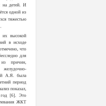
 на детей. И
ётся одной из
хся тяжестью
.
о их высокой
вий в исходе
отмечено, что
есследно для
 из причин,
 желудочно-
й А.Я. была
летний период
лиз показал,
год [6]. Это
олевания ЖКТ