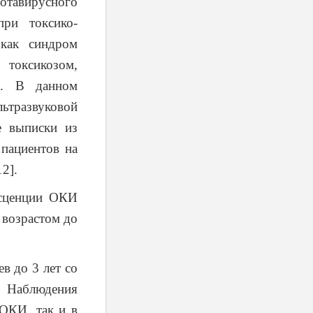
отавирусного
при токсико-
 как синдром
токсикозом,
и. В данном
тразвуковой
е выписки из
 пациентов на
2].
есценции ОКИ
 возрастом до
в до 3 лет со
 Наблюдения
 ОКИ, так и в