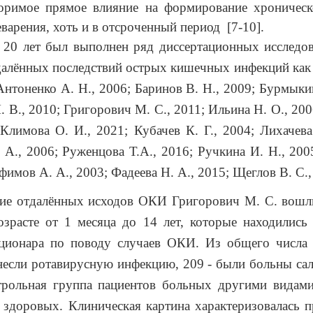
оримое прямое влияние на формирование хроническ
варения, хоть и в отсроченный период
[7-10].
 20 лет был выполнен ряд диссертационных исследо
далённых последствий острых кишечных инфекций как у
Антоненко А. Н., 2006; Баринов В. Н., 2009; Бурмыкин
 В., 2010; Григорович М. С., 2011; Ильина Н. О., 200
 Климова О. И., 2021; Кубачев К. Г., 2004; Лихачева
 А., 2006; Руженцова Т.А., 2016; Ручкина И. Н., 200
фимов А. А., 2003; Фадеева Н. А., 2015; Щеглов В. С.,
ние отдалённых исходов ОКИ Григорович М. С. вошл
зрасте от 1 месяца до 14 лет, которые находились
ационара по поводу случаев ОКИ. Из общего числа
несли ротавирусную инфекцию, 209 - были больны са
трольная группа пациентов больных другими видами
 здоровых. Клиническая картина характеризовалась 