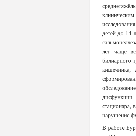
среднетяжёл
клинически
исследовани
детей до 14 
сальмонеллёз
лет чаще вс
билиарного т
кишечника, 
сформирова
обследование
дисфункции
стационара, 
нарушение ф
В работе Бур