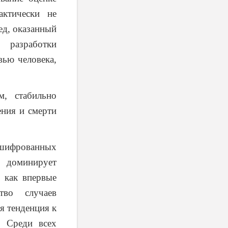
актически не
ед, оказанный
 разработки
вью человека,
м, стабильно
ения и смерти
шифрованных
 доминирует
, как впервые
тво случаев
я тенденция к
. Среди всех