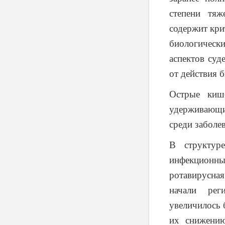
степени тяж
содержит кри
биологичес
аспектов суд
от действия б
Острые кише
удерживающим
среди заболе
В структур
инфекционн
ротавирусная
начали рег
увеличилось 
их снижению