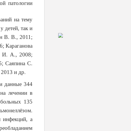
ой патологии
ваний на тему
 детей, так и
 В. В., 2011;
6; Караганова
 И. А., 2008;
5; Саяпина С.
 2013 и др.
и данные 344
 на лечении в
 больных 135
льмонеллёзом.
 инфекций, а
преобладанием