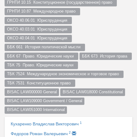
ГРНТИ 10.15  Конституционное (государственное) право  
ГРНТИ 10.87  Международное право  
ОКСО 40.06.01  Юриспруденция  
ОКСО 40.03.01  Юриспруденция  
ОКСО 40.04.01  Юриспруденция  
ББК 661  История политической мысли  
ББК 67  Право. Юридические науки  
ББК 673  История права  
ТБК 75  Право. Юридические науки  
ТБК 7524  Международное экономическое и торговое право  
ТБК 7531  Конституционное право  
BISAC LAW000000 General
BISAC LAW018000 Constitutional
BISAC LAW109000 Government / General
BISAC LAW051000 International
1
Кухаренко Владислав Викторович
2
Федоров Роман Валерьевич