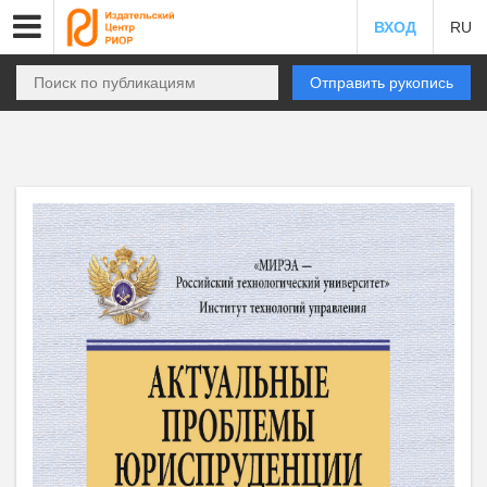
ВХОД
RU
Отправить рукопись