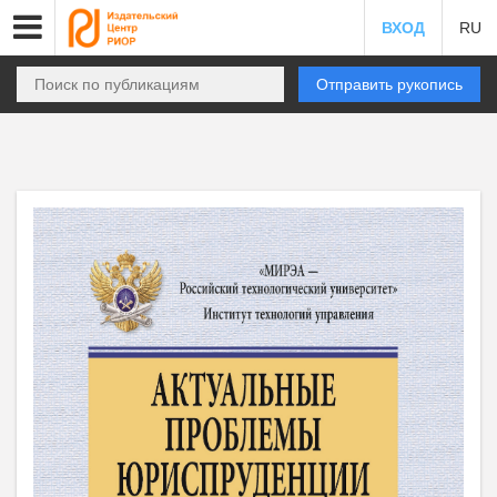
ВХОД
RU
Отправить рукопись