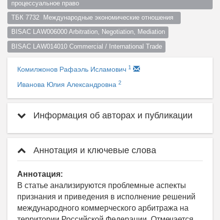
процессуальное право  
ТБК 7732  Международные экономические отношения  
BISAC LAW006000 Arbitration, Negotiation, Mediation
BISAC LAW014010 Commercial / International Trade
1
Комилжонов Рафаэль Исламович
2
Иванова Юлия Александровна
Информация об авторах и публикации
Аннотация и ключевые слова
Аннотация:
В статье анализируются проблемные аспекты
признания и приведения в исполнение решений
международного коммерческого арбитража на
территории Российской Федерации. Отмечается