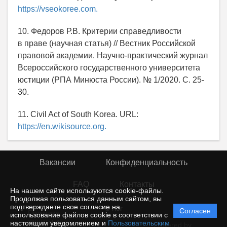
https://vseokoree.com.
10. Федоров Р.В. Критерии справедливости
в праве (научная статья) // Вестник Российской
правовой академии. Научно-практический журнал
Всероссийского государственного университета
юстиции (РПА Минюста России). № 1/2020. С. 25-
30.
11. Civil Act of South Korea. URL:
https://en.wikisource.org.
Вакансии
Конфиденциальность
FAQ
Контакты
На нашем сайте используются cookie-файлы.
Продолжая пользоваться данным сайтом, вы
подтверждаете свое согласие на
© rior
Согласен
Политика
использование файлов cookie в соответствии с
защиты и
настоящим уведомлением и
Пользовательским
Powered by