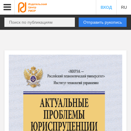
ВХОД
RU
Отправить рукопись