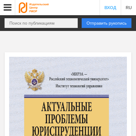
ВХОД
RU
Отправить рукопись