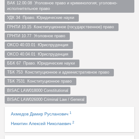
ВАК 12.00.08  Уголовное право и криминология; уголовно-
исполнительное право  
УДК 34  Право. Юридические науки  
ГРНТИ 10.15  Конституционное (государственное) право  
ГРНТИ 10.77  Уголовное право  
ОКСО 40.03.01  Юриспруденция  
ОКСО 40.04.01  Юриспруденция  
ББК 67  Право. Юридические науки  
ТБК 753  Конституционное и административное право  
ТБК 7531  Конституционное право  
BISAC LAW018000 Constitutional
BISAC LAW026000 Criminal Law / General
1
Ахмедов Дамир Русланович
2
Никитин Алексей Николаевич