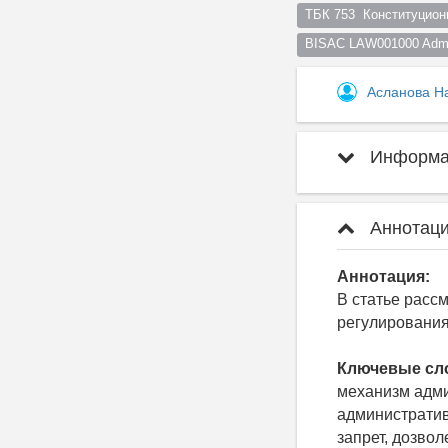
ТБК 753  Конституцион
BISAC LAW001000 Admini
Асланова Н
Информац
Аннотаци
Аннотация:
В статье расс
регулирования
Ключевые сл
механизм адми
административ
запрет, дозво