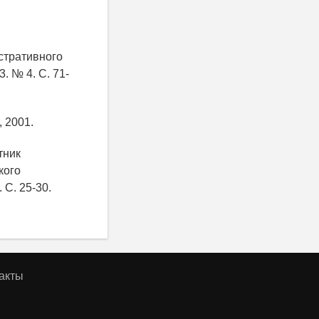
стративного
. № 4. С. 71-
, 2001.
тник
кого
 С. 25-30.
акты