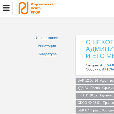
Информация
О НЕКО
Аннотация
АДМИНИ
Литература
И ЕГО М
Секция:
АКТУА
Сборник:
АКТУА
ВАК 12.00.14  Админис
УДК 34  Право. Юридич
ГРНТИ 10.17  Админист
ОКСО 40.05.01  Правов
ББК 67  Право. Юридич