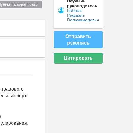
Научный
Муниципальное право  
руководитель
Бабаев
Рафаэль
Гюльмамедович
Отправить
рукопись
Цитировать
-правового
ельных черт.
а
гулирования,