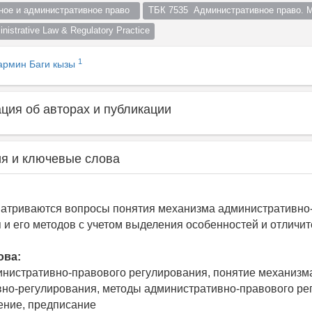
ное и административное право  
ТБК 7535  Административное право. 
strative Law & Regulatory Practice
1
армин Баги кызы
ия об авторах и публикации
я и ключевые слова
матриваются вопросы понятия механизма административно
 и его методов с учетом выделения особенностей и отличит
ова:
нистративно-правового регулирования, понятие механизм
но-регулирования, методы административно-правового ре
ление, предписание