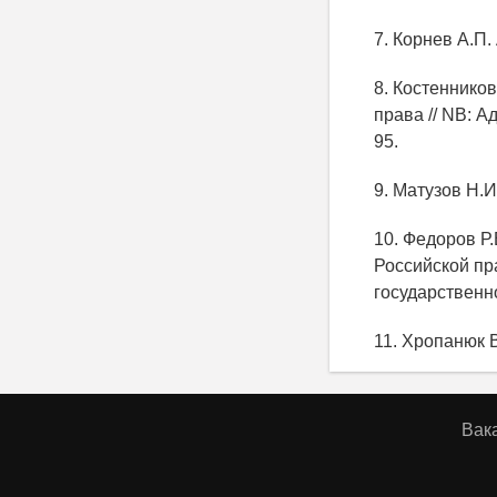
7. Корнев А.П.
8. Костеннико
права // NB: А
95.
9. Матузов Н.И
10. Федоров Р.
Российской пр
государственн
11. Хропанюк В
Вак