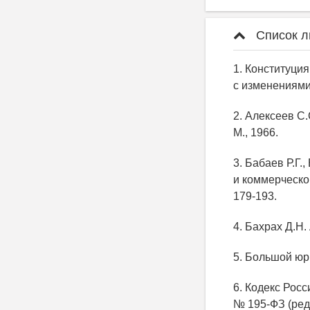
Список л
1. Конституци
с изменениями
2. Алексеев С
М., 1966.
3. Бабаев Р.Г.
и коммерческог
179-193.
4. Бахрах Д.Н.
5. Большой юри
6. Кодекс Рос
№ 195-ФЗ (ред. 