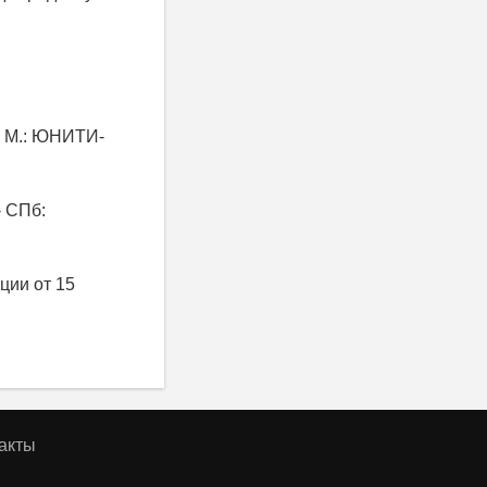
- М.: ЮНИТИ-
- СПб:
ции от 15
акты