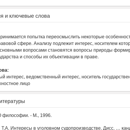
я и ключевые слова
принимается попытка переосмыслить некоторые особенност
равовой сфере. Анализу подлежит интерес, носителем кото
 Основными вопросами становятся вопросы природы форми
ударства и способы их объективации в праве.
ова:
ый интерес, ведомственный интерес, носитель государстве
жностное лицо
итературы
О философии. - М., 1996.
Т.А. Интересы в уголовном судопроизводстве. Дисс. … канд