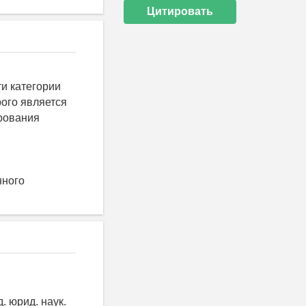
Цитировать
и категории
рого является
рования
нного
. юрид. наук.