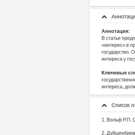
Аннотаци
Аннотация:
В статье пред
«интерес» в п
государство.
интереса у гос
Ключевые сл
государственн
интереса, дол
Список л
1. Вольф Р.П. 
2. Дуйшенбиев 