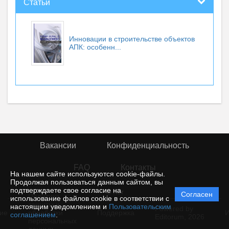
Статьи
Инновации в строительстве объектов
АПК: особенн...
Вакансии
Конфиденциальность
FAQ
Контакты
На нашем сайте используются cookie-файлы.
Продолжая пользоваться данным сайтом, вы
подтверждаете свое согласие на
© rior
Согласен
Политика
использование файлов cookie в соответствии с
защиты и
настоящим уведомлением и
Пользовательским
Powered by
ие
обработки
Поддержка
И
соглашением
.
Editorum,
2026
персональных