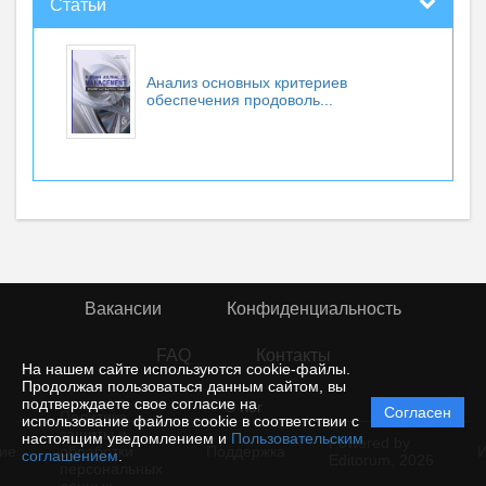
Статьи
Анализ основных критериев
обеспечения продоволь...
Вакансии
Конфиденциальность
FAQ
Контакты
На нашем сайте используются cookie-файлы.
Продолжая пользоваться данным сайтом, вы
подтверждаете свое согласие на
© rior
Согласен
Политика
использование файлов cookie в соответствии с
защиты и
настоящим уведомлением и
Пользовательским
Powered by
ие
обработки
Поддержка
И
соглашением
.
Editorum,
2026
персональных