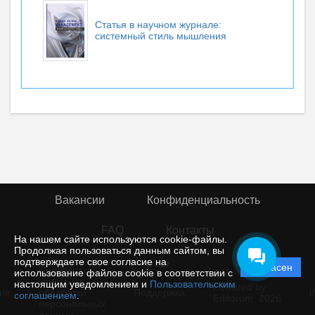
Статья в научном журнале:
системный стиль мышления
Вакансии
Конфиденциальность
FAQ
Контакты
На нашем сайте используются cookie-файлы.
Продолжая пользоваться данным сайтом, вы
подтверждаете свое согласие на
© rior
Согласен
Политика
использование файлов cookie в соответствии с
защиты и
настоящим уведомлением и
Пользовательским
Powered by
ие
обработки
Поддержка
И
соглашением
.
Editorum,
2026
персональных