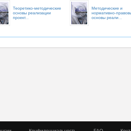
Теоретико-методические
Методические и
основы реализации
нормативно-правов
проект...
основы реали...
ансии
Конфиденциальность
FAQ
Конт