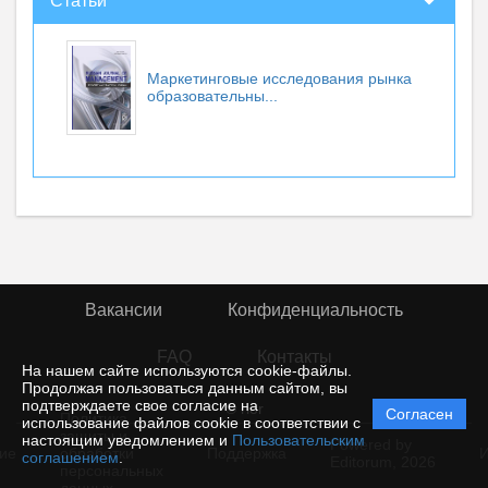
Статьи
Маркетинговые исследования рынка
образовательны...
Вакансии
Конфиденциальность
FAQ
Контакты
На нашем сайте используются cookie-файлы.
Продолжая пользоваться данным сайтом, вы
подтверждаете свое согласие на
© rior
Согласен
Политика
использование файлов cookie в соответствии с
защиты и
настоящим уведомлением и
Пользовательским
Powered by
ие
обработки
Поддержка
И
соглашением
.
Editorum,
2026
персональных