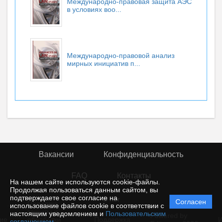
Международно-правовая защита АЭС
в условиях воо...
Международно-правовой анализ
мирных инициатив п...
Вакансии
Конфиденциальность
FAQ
Контакты
На нашем сайте используются cookie-файлы.
Продолжая пользоваться данным сайтом, вы
подтверждаете свое согласие на
© rior
Согласен
Политика
использование файлов cookie в соответствии с
защиты и
настоящим уведомлением и
Пользовательским
Powered by
ие
обработки
Поддержка
И
соглашением
.