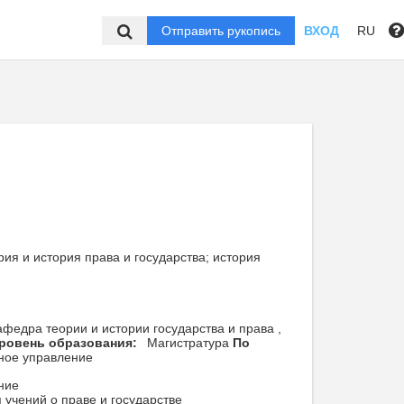
Отправить рукопись
ВХОД
RU
рия и история права и государства; история
федра теории и истории государства и права ,
ровень образования:
Магистратура
По
ное управление
ние
 учений о праве и государстве