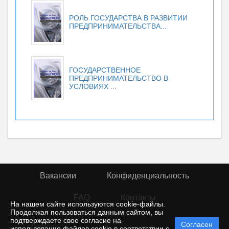
РОЛЬ ГОСУДАРСТВА В РАЗВИТИИ
ПРЕДПРИНИМАТЕЛЬСТВА...
ГОСУДАРСТВЕННОЕ
ПРЕДПРИНИМАТЕЛЬСТВО В
УСЛОВИЯХ ...
Вакансии
Конфиденциальность
FAQ
Контакты
На нашем сайте используются cookie-файлы.
Продолжая пользоваться данным сайтом, вы
подтверждаете свое согласие на
© rior
Согласен
Политика
использование файлов cookie в соответствии с