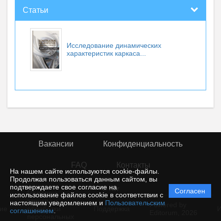
Статьи
Исследование динамических
характеристик каркаса...
Вакансии
Конфиденциальность
FAQ
Контакты
На нашем сайте используются cookie-файлы.
Продолжая пользоваться данным сайтом, вы
подтверждаете свое согласие на
© rior
Согласен
Политика
использование файлов cookie в соответствии с
защиты и
настоящим уведомлением и
Пользовательским
Powered by
ие
обработки
Поддержка
И
соглашением
.
Editorum,
2026
персональных