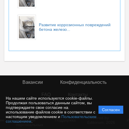
Развитие коррозионных повреждений
бетона железо...
Вакансии
Конфиденциальность
FAQ
Контакты
На нашем сайте используются cookie-файлы.
Продолжая пользоваться данным сайтом, вы
подтверждаете свое согласие на
© rior
Согласен
Политика
использование файлов cookie в соответствии с
защиты и
настоящим уведомлением и
Пользовательским
Powered by
ие
обработки
Поддержка
И
соглашением
.
Editorum,
2026
персональных