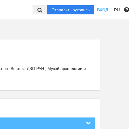
Отправить рукопись
ВХОД
RU
ьнего Востока ДВО РАН , Музей археологии и