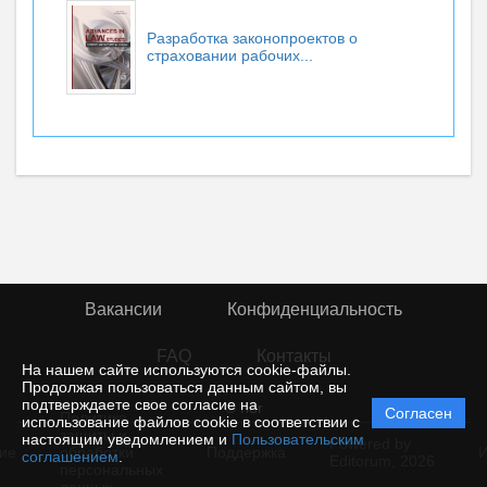
Разработка законопроектов о
страховании рабочих...
Вакансии
Конфиденциальность
FAQ
Контакты
На нашем сайте используются cookie-файлы.
Продолжая пользоваться данным сайтом, вы
подтверждаете свое согласие на
© rior
Согласен
Политика
использование файлов cookie в соответствии с
защиты и
настоящим уведомлением и
Пользовательским
Powered by
ие
обработки
Поддержка
И
соглашением
.
Editorum,
2026
персональных