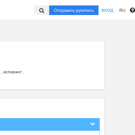
Отправить рукопись
ВХОД
RU
, аспирант ,